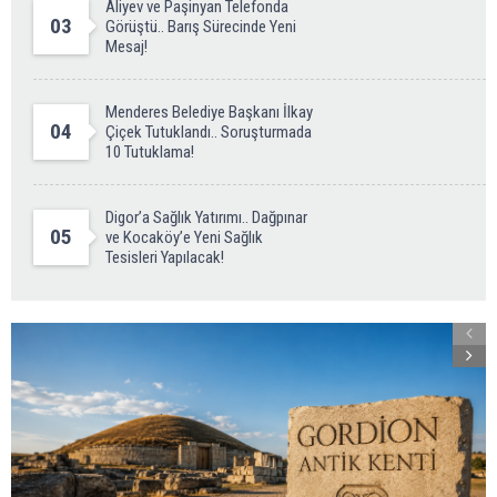
Aliyev ve Paşinyan Telefonda
03
Görüştü.. Barış Sürecinde Yeni
Mesaj!
Menderes Belediye Başkanı İlkay
04
Çiçek Tutuklandı.. Soruşturmada
10 Tutuklama!
Digor’a Sağlık Yatırımı.. Dağpınar
05
ve Kocaköy’e Yeni Sağlık
Tesisleri Yapılacak!