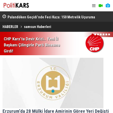
lli
Palandöken Geçidi’nde Feci Kaza: 150 Metrelik Uçuruma
Azerbaycan
Yuvarlandı
Gündemde B
HABERLER
samsun Haberleri
1
2
3
4
5
6
7
CHP Kars’ta Devir Krizi.. Yeni İl
Başkanı Çilingirle Parti Binasına
Girdi!
Erzurum’da 28 Mülki İdare Amirinin Görev Yeri Değişti