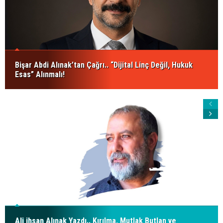
Bişar Abdi Alınak’tan Çağrı.. “Dijital Linç Değil, Hukuk
Esas” Alınmalı!
Ali ihsan Alınak Yazdı.. Kırılma, Mutlak Butlan ve