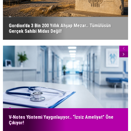
Gordion’da 3 Bin 200 Yıllık Ahşap Mezar.. Tümülüsün
Gerçek Sahibi Midas Değil!
V-Notes Yöntemi Yaygınlaşıyor.. “İzsiz Ameliyat” Öne
Çıkıyor!