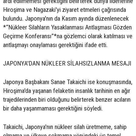
ardı edilmemesi gerektiğini belirterek dünya liderlerine
Hiroşima ve Nagazaki'yi ziyaret etmeleri çağrısında
bulundu. Japonya'nın da Kasım ayında düzenlenecek
*“Nükleer Silahların Yasaklanması Antlaşması Gözden
Geçirme Konferansı”*na gözlemci olarak katılması ve
antlaşmayı onaylaması gerektiğini ifade etti.
JAPONYA'DAN NÜKLEER SİLAHSIZLANMA MESAJI
Japonya Başbakanı Sanae Takaichi ise konuşmasında,
Hiroşima'da yaşanan felaketin insanlık tarihinin en ağır
trajedilerinden biri olduğunu belirterek benzer acıların
bir daha yaşanmaması gerektiğini söyledi.
Takaichi, Japonya'nın nükleer silah üretmeme, sahip
olmama ve ülkeye sokmama yönündeki üç temel