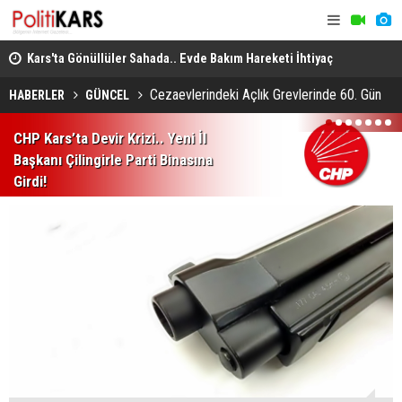
leer
Kars'ta Gönüllüler Sahada.. Evde Bakım Hareketi İhtiyaç
Oltu Çayı’n
Sahiplerine Ulaşıyor!
Kapılarak H
Cezaevlerindeki Açlık Grevlerinde 60. Gün
HABERLER
GÜNCEL
1
2
3
4
5
6
7
CHP Kars’ta Devir Krizi.. Yeni İl
Başkanı Çilingirle Parti Binasına
Girdi!