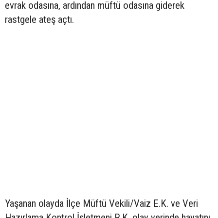
evrak odasına, ardından müftü odasına giderek
rastgele ateş açtı.
Yaşanan olayda İlçe Müftü Vekili/Vaiz E.K. ve Veri
Hazırlama Kontrol İşletmeni R.K. olay yerinde hayatını