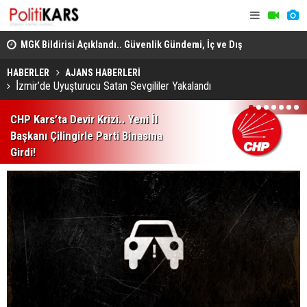
adec
MGK Bildirisi Açıklandı.. Güvenlik Gündemi, İç ve Dış
Domuz Sanı
Politika Başlıkları Değerlendirildi!
HABERLER
AJANS HABERLERİ
İ̇zmir’de Uyuşturucu Satan Sevgililer Yakalandı
1
2
3
4
5
6
7
CHP Kars’ta Devir Krizi.. Yeni İl
Başkanı Çilingirle Parti Binasına
Girdi!