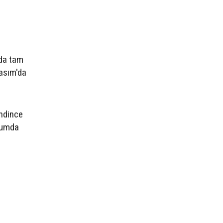
ada tam
Kasım'da
endince
urumda