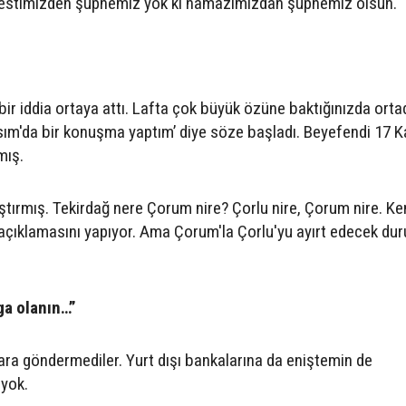
estimizden şüphemiz yok ki namazımızdan şüphemiz olsun.
bir iddia ortaya attı. Lafta çok büyük özüne baktığınızda ort
sım'da bir konuşma yaptım’ diye söze başladı. Beyefendi 17 
mış.
ştırmış. Tekirdağ nere Çorum nire? Çorlu nire, Çorum nire. K
 açıklamasını yapıyor. Ama Çorum'la Çorlu'yu ayırt edecek d
ga olanın…”
ara göndermediler. Yurt dışı bankalarına da eniştemin de
 yok.