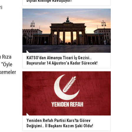
Dijital Kimliğe Kavuşuyor!
ri
ı Rıza
KATSO’dan Almanya Ticari İş Gezisi..
Başvurular 14 Ağustos’a Kadar Sürecek!
 “Öyle
hkemeler
Yeniden Refah Partisi Kars'ta Görev
Değişimi.. İl Başkanı Kazım Şaki Oldu!