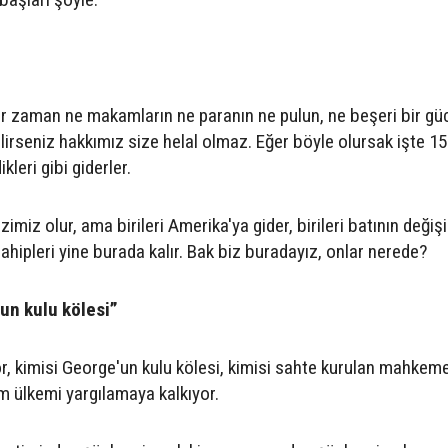
ir zaman ne makamların ne paranın ne pulun, ne beşeri bir gü
lirseniz hakkımız size helal olmaz. Eğer böyle olursak işte 15
leri gibi giderler.
imiz olur, ama birileri Amerika'ya gider, birileri batının değiş
 sahipleri yine burada kalır. Bak biz buradayız, onlar nerede?
un kulu kölesi”
or, kimisi George'un kulu kölesi, kimisi sahte kurulan mahkem
m ülkemi yargılamaya kalkıyor.