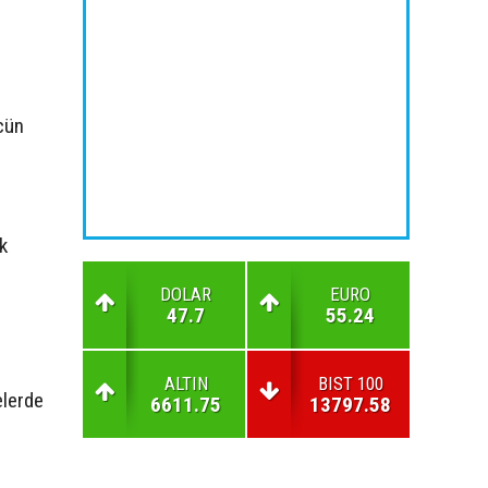
cün
ik
DOLAR
EURO
47.7
55.24
ALTIN
BIST 100
elerde
6611.75
13797.58