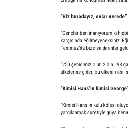
“Biz buradayız, onlar nerede”
“Gençler ben inanıyorum ki hiçb
karşısında eğilmeyeceksiniz. Eği
Temmuz'da bize saldıranlar geldik
“250 şehidimiz olur, 2 bin 193 gaz
ülkelerine gider, bu ülkenin asıl
“Kimisi Hans’ın kimisi George’
“Kimisi Hans'ın kulu kölesi oluy
yargılanmak suretiyle güya beni