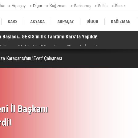
aka
Arpaçay
Digor
Kağızman
Sarıkamış
Selim
Susuz
ars Gündem
KARS
AKYAKA
ARPAÇAY
DİGOR
KAĞIZMAN
. Anlaşma Mekke'de Düzenlenen Zirvede İmzalandı!
Ko
SELİM
SUSUZ
KARS GÜNDEM
a Karaçanta'nın 'Evet' Çalışması
ni İl Başkanı
rdi!