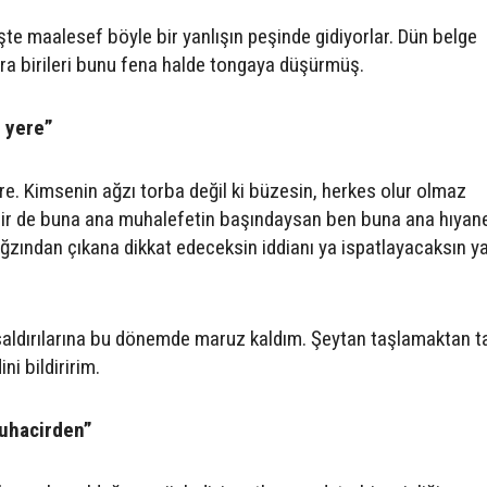
işte maalesef böyle bir yanlışın peşinde gidiyorlar. Dün belge
nra birileri bunu fena halde tongaya düşürmüş.
i yere”
ere. Kimsenin ağzı torba değil ki büzesin, herkes olur olmaz
bir de buna ana muhalefetin başındaysan ben buna ana hıyan
ından çıkana dikkat edeceksin iddianı ya ispatlayacaksın y
 saldırılarına bu dönemde maruz kaldım. Şeytan taşlamaktan t
ni bildiririm.
muhacirden”