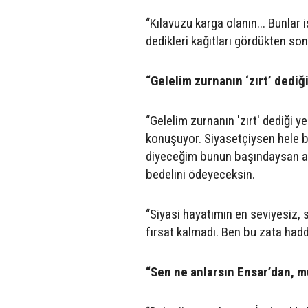
“Kılavuzu karga olanın... Bunlar 
dedikleri kağıtları gördükten so
“Gelelim zurnanın ‘zırt’ dediğ
“Gelelim zurnanın 'zırt' dediği y
konuşuyor. Siyasetçiysen hele 
diyeceğim bunun başındaysan ağz
bedelini ödeyeceksin.
“Siyasi hayatımın en seviyesiz,
fırsat kalmadı. Ben bu zata haddi
“Sen ne anlarsın Ensar’dan, 