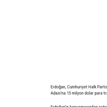
Erdoğan, Cumhuriyet Halk Partis
Adası’na 15 milyon dolar para tran
Erdoğan’ın konuşmasından satırb