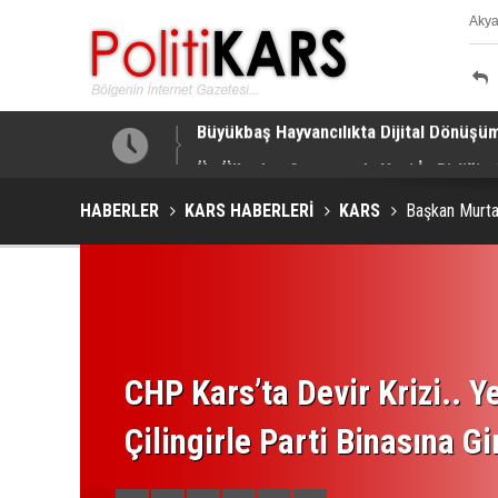
Aky
K
a Yapıldı!
Üç Ülkeden Savunmada Yeni İş Birliği.
HABERLER
KARS HABERLERİ
KARS
Başkan Murtaz
CHP Kars’ta Devir Krizi.. Ye
Çilingirle Parti Binasına Gi