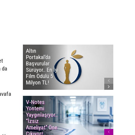
Altın
Manço’
Portakal’da
Mirasçıl
et
Başvurular
Telif Dav
a da
Sürüyor.. En İyi
Eserleri
Film Ödülü 5
İadesi T
Milyon TL!
Edildi!
avafa
V-Notes
Islak M
Yöntemi
Uyarısı..
Yaygınlaşıyor..
Aylarınd
“İzsiz
Enfeksi
Ameliyat” Öne
Riskine 
Çıkıyor!