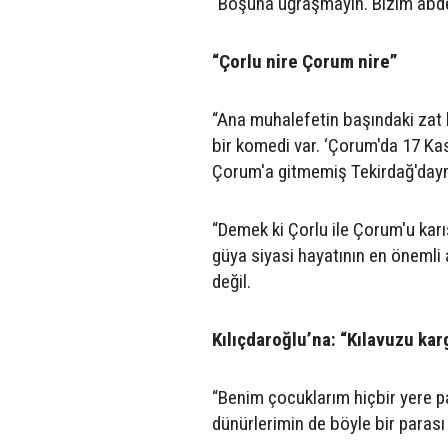
“Boşuna uğraşmayın. Bizim abd
“Çorlu nire Çorum nire”
“Ana muhalefetin başındaki zat 
bir komedi var. ‘Çorum'da 17 Ka
Çorum'a gitmemiş Tekirdağ'day
“Demek ki Çorlu ile Çorum'u karı
güya siyasi hayatının en önemli
değil.
Kılıçdaroğlu’na: “Kılavuzu kar
“Benim çocuklarım hiçbir yere p
dünürlerimin de böyle bir parası