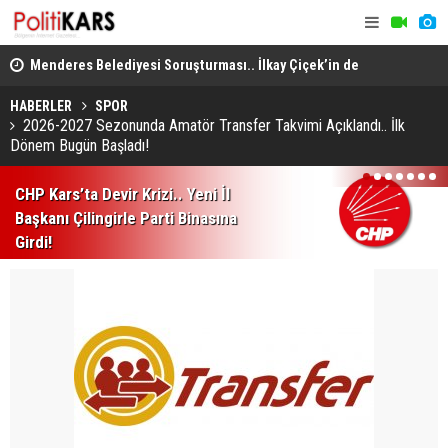
lleri
Menderes Belediyesi Soruşturması.. İlkay Çiçek’in de
Musa Anter 
Aralarında Olduğu 10 Kişi Tutuklandı!
Yeniden İn
HABERLER
SPOR
2026-2027 Sezonunda Amatör Transfer Takvimi Açıklandı.. İlk
Dönem Bugün Başladı!
1
2
3
4
5
6
7
CHP Kars’ta Devir Krizi.. Yeni İl
Başkanı Çilingirle Parti Binasına
Girdi!