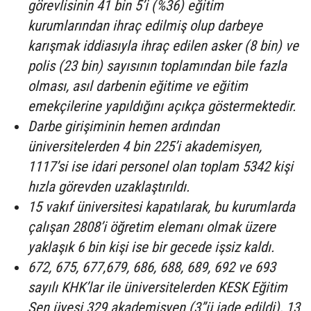
görevlisinin 41 bin 5’i (%36) eğitim
kurumlarından ihraç edilmiş olup darbeye
karışmak iddiasıyla ihraç edilen asker (8 bin) ve
polis (23 bin) sayısının toplamından bile fazla
olması, asıl darbenin eğitime ve eğitim
emekçilerine yapıldığını açıkça göstermektedir.
Darbe girişiminin hemen ardından
üniversitelerden 4 bin 225’i akademisyen,
1117’si ise idari personel olan toplam 5342 kişi
hızla görevden uzaklaştırıldı.
15 vakıf üniversitesi kapatılarak, bu kurumlarda
çalışan 2808’i öğretim elemanı olmak üzere
yaklaşık 6 bin kişi ise bir gecede işsiz kaldı.
672, 675, 677,679, 686, 688, 689, 692 ve 693
sayılı KHK’lar ile üniversitelerden KESK Eğitim
Sen üyesi 329 akademisyen (3”ü iade edildi), 13