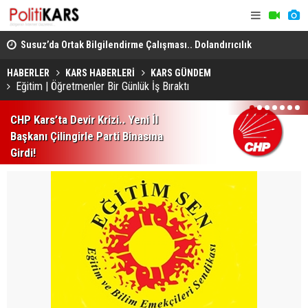
dro
Susuz’da Ortak Bilgilendirme Çalışması.. Dolandırıcılık
Kars, Ardah
ve Şiddete Karşı Uyarı!
Sel Riskine
HABERLER
KARS HABERLERİ
KARS GÜNDEM
Eğitim | Öğretmenler Bir Günlük İş Bıraktı
1
2
3
4
5
6
7
CHP Kars’ta Devir Krizi.. Yeni İl
Başkanı Çilingirle Parti Binasına
Girdi!