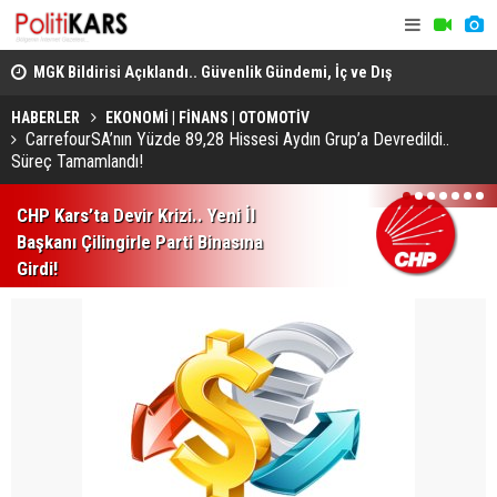
Politika Başlıkları Değerlendirildi!
Heybeliada
Domuz Sanıp Ateş Etti, Babasının Ölümüne Neden Oldu
Ekiplerin 
HABERLER
EKONOMİ | FİNANS | OTOMOTİV
CarrefourSA’nın Yüzde 89,28 Hissesi Aydın Grup’a Devredildi..
Süreç Tamamlandı!
1
2
3
4
5
6
7
CHP Kars’ta Devir Krizi.. Yeni İl
Başkanı Çilingirle Parti Binasına
Girdi!