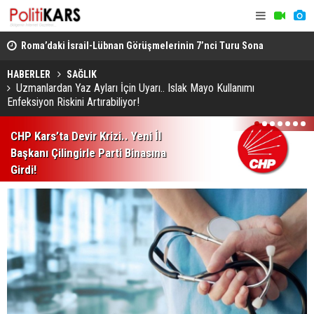
rme..
Roma’daki İsrail-Lübnan Görüşmelerinin 7’nci Turu Sona
Bakan Gürl
Erdi
Cinayet Tüm
HABERLER
SAĞLIK
Uzmanlardan Yaz Ayları İçin Uyarı.. Islak Mayo Kullanımı
Enfeksiyon Riskini Artırabiliyor!
1
2
3
4
5
6
7
CHP Kars’ta Devir Krizi.. Yeni İl
Başkanı Çilingirle Parti Binasına
Girdi!