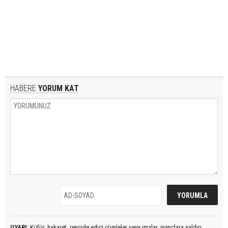
HABERE
YORUM KAT
UYARI:
Küfür, hakaret, rencide edici cümleler veya imalar, inançlara saldırı