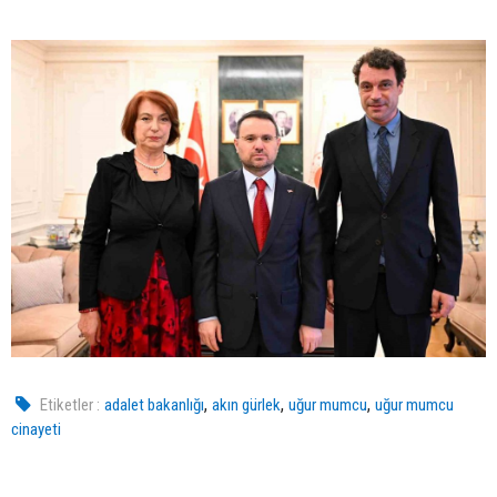
,
,
,
Etiketler :
adalet bakanlığı
akın gürlek
uğur mumcu
uğur mumcu
cinayeti