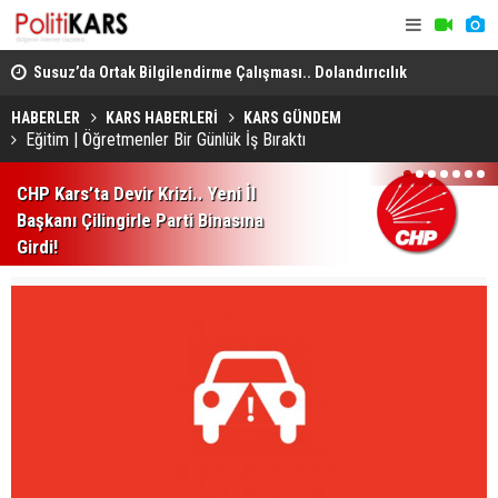
dro
Susuz’da Ortak Bilgilendirme Çalışması.. Dolandırıcılık
Kars, Ardah
ve Şiddete Karşı Uyarı!
Sel Riskine
HABERLER
KARS HABERLERİ
KARS GÜNDEM
Eğitim | Öğretmenler Bir Günlük İş Bıraktı
1
2
3
4
5
6
7
CHP Kars’ta Devir Krizi.. Yeni İl
Başkanı Çilingirle Parti Binasına
Girdi!