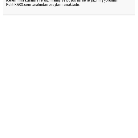
içeren, imla kuralları ile yazılmamış ve büyük harflerle yazılmış yorumlar
PolitiKARS.com tarafından onaylanmamaktadır.