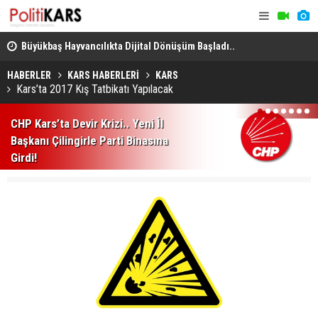
deme
Büyükbaş Hayvancılıkta Dijital Dönüşüm Başladı..
Üç Ülkeden
GEKİS'in İlk Tanıtımı Kars'ta Yapıldı!
Mekke'de D
HABERLER
KARS HABERLERİ
KARS
Kars’ta 2017 Kış Tatbikatı Yapılacak
1
2
3
4
5
6
7
CHP Kars’ta Devir Krizi.. Yeni İl
Başkanı Çilingirle Parti Binasına
Girdi!