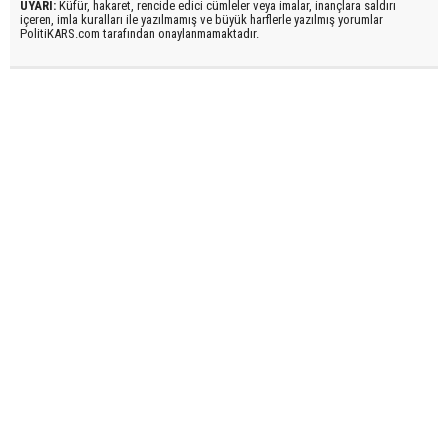
UYARI:
Küfür, hakaret, rencide edici cümleler veya imalar, inançlara saldırı
içeren, imla kuralları ile yazılmamış ve büyük harflerle yazılmış yorumlar
PolitiKARS.com tarafından onaylanmamaktadır.