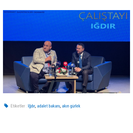
,
,
Etiketler :
Iğdır
adalet bakanı
akın gürlek