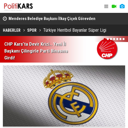
aneye
Menderes Belediye Başkanı İlkay Çiçek Görevden
Kürt Müziği
Uzaklaştırıldı
Önce Hayatı
Türkiye Hentbol Bayanlar Süper Ligi
HABERLER
SPOR
1
2
3
4
5
6
7
CHP Kars’ta Devir Krizi.. Yeni İl
Başkanı Çilingirle Parti Binasına
Girdi!