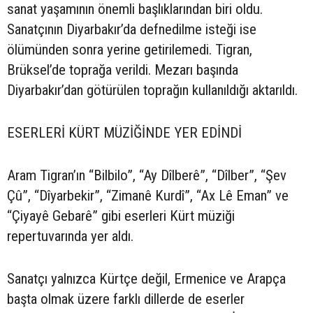
sanat yaşamının önemli başlıklarından biri oldu.
Sanatçının Diyarbakır’da defnedilme isteği ise
ölümünden sonra yerine getirilemedi. Tigran,
Brüksel’de toprağa verildi. Mezarı başında
Diyarbakır’dan götürülen toprağın kullanıldığı aktarıldı.
ESERLERİ KÜRT MÜZİĞİNDE YER EDİNDİ
Aram Tigran’ın “Bilbilo”, “Ay Dîlberê”, “Dîlber”, “Şev
Çû”, “Dîyarbekir”, “Zimanê Kurdî”, “Ax Lê Eman” ve
“Çiyayê Gebarê” gibi eserleri Kürt müziği
repertuvarında yer aldı.
Sanatçı yalnızca Kürtçe değil, Ermenice ve Arapça
başta olmak üzere farklı dillerde de eserler