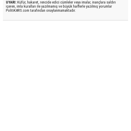
UYARI:
Küfür, hakaret, rencide edici cümleler veya imalar, inançlara saldırı
içeren, imla kuralları ile yazılmamış ve büyük harflerle yazılmış yorumlar
PolitiKARS.com tarafından onaylanmamaktadır.