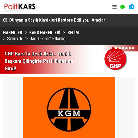
..
Dünyanın Sayılı Klasikleri Restore Ediliyor.. Araçlar
Kars-Akyak
Yeniden Yollara Dönüyor!
Kalan Tren 
HABERLER
KARS HABERLERİ
SELİM
Selim'de "Fidan Dikimi" Etkinliği
1
2
3
4
5
6
7
CHP Kars’ta Devir Krizi.. Yeni İl
Başkanı Çilingirle Parti Binasına
Girdi!