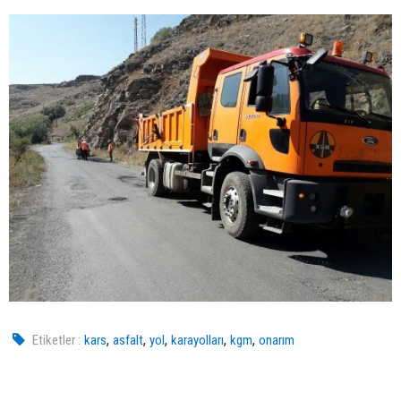
,
,
,
,
,
Etiketler :
kars
asfalt
yol
karayolları
kgm
onarım