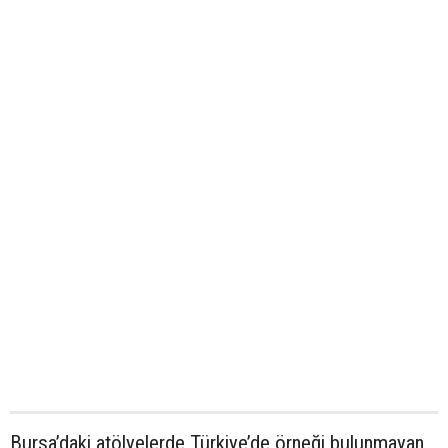
Bursa’daki atölyelerde Türkiye’de örneği bulunmayan