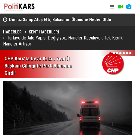
ş
Domuz Sanıp Ateş Etti, Babasının Ölümüne Neden Oldu
Heybeliada
Ekiplerin Ç
HABERLER
KENT HABERLERİ
Türkiye'de Aile Yapısı Değişiyor.. Haneler Küçülüyor, Tek Kişilik
Haneler Artıyor!
1
2
3
4
5
6
7
CHP Kars’ta Devir Krizi.. Yeni İl
Başkanı Çilingirle Parti Binasına
Girdi!