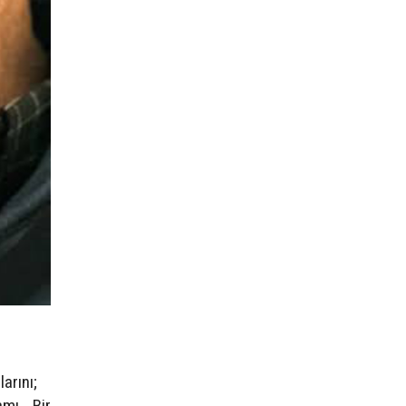
arını;
amı… Bir