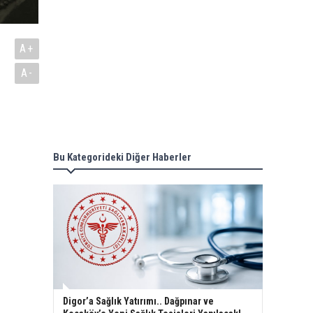
A+
A-
Bu Kategorideki Diğer Haberler
Digor’a Sağlık Yatırımı.. Dağpınar ve