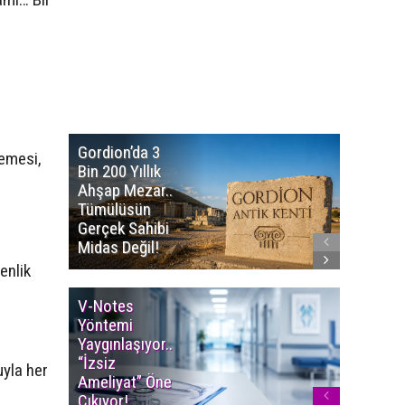
Gordion’da 3
Altın
demesi,
Bin 200 Yıllık
Portakal
Ahşap Mezar..
Başvuru
Tümülüsün
Sürüyor..
Gerçek Sahibi
Film Ödü
Midas Değil!
Milyon T
enlik
V-Notes
Islak M
Yöntemi
Uyarısı..
Yaygınlaşıyor..
Aylarınd
“İzsiz
Enfeksi
uyla her
Ameliyat” Öne
Riskine 
Çıkıyor!