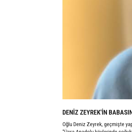
DENİZ ZEYREK'İN BABAS
Oğlu Deniz Zeyrek, geçmişte yapt
"Ücra Anadolu köylerinde soğuk