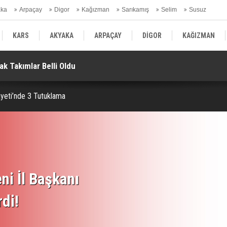
aka
Arpaçay
Digor
Kağızman
Sarıkamış
Selim
Susuz
ars Gündem
KARS
AKYAKA
ARPAÇAY
DİGOR
KAĞIZMAN
Metrelik Uçuruma Yuvarlandı
Az
SELİM
SUSUZ
KARS GÜNDEM
ayeti’nde 3 Tutuklama
ni İl Başkanı
rdi!