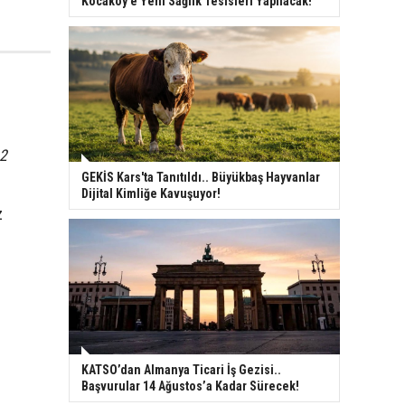
Kocaköy’e Yeni Sağlık Tesisleri Yapılacak!
22
k.
GEKİS Kars'ta Tanıtıldı.. Büyükbaş Hayvanlar
Dijital Kimliğe Kavuşuyor!
z
KATSO’dan Almanya Ticari İş Gezisi..
Başvurular 14 Ağustos’a Kadar Sürecek!