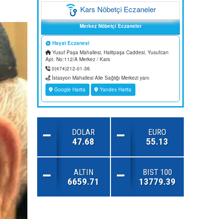
DOLAR
EURO
47.68
55.13
ALTIN
BIST 100
6659.71
13779.39