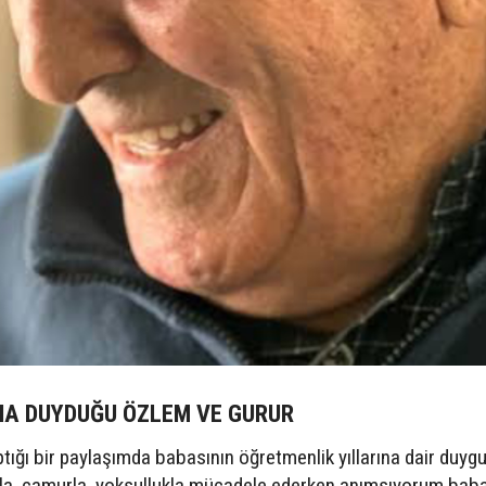
INA DUYDUĞU ÖZLEM VE GURUR
ığı bir paylaşımda babasının öğretmenlik yıllarına dair duygul
la, çamurla, yoksullukla mücadele ederken anımsıyorum bab