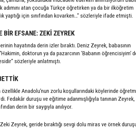
k adımını atan çocuğa Türkçe öğretirken ya da bir ilköğretim
ık yaptığı için sınıfından kovarken…" sözleriyle ifade etmişti.
 BİR EFSANE: ZEKİ ZEYREK
lerinin hayatında derin izler bıraktı. Deniz Zeyrek, babasının
rı “Hakimin, doktorun ya da pazarcının ‘Babanın öğrencisiyim’ 
esidir” sözleriyle anlatmıştı.
BETTİK
 özellikle Anadolu’nun zorlu koşullarındaki köylerinde öğretm
rdi. Fedakâr duruşu ve eğitime adanmışlığıyla tanınan Zeyrek,
fından derin bir saygıyla anılıyor.
eki Zeyrek, geride bıraktığı sevgi dolu miras ve örnek duruş