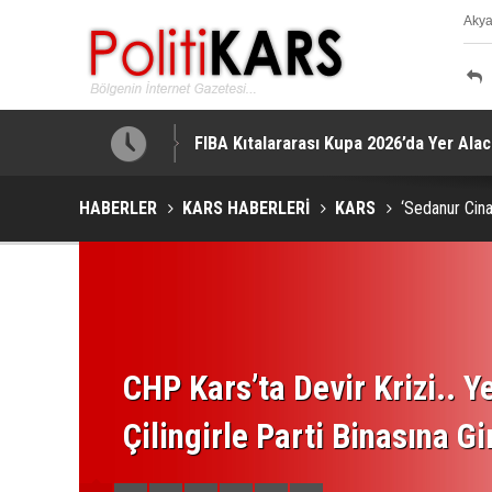
Aky
K
Palandöken Geçidi’nde Feci Kaza: 150 
HABERLER
KARS HABERLERİ
KARS
‘Sedanur Cin
CHP Kars’ta Devir Krizi.. Ye
Çilingirle Parti Binasına Gi