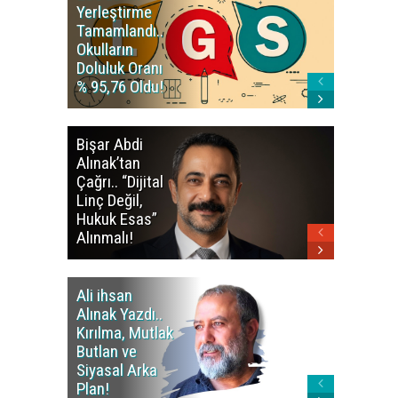
Yerleştirme
Üniversi
Tamamlandı..
Ücret Uya
Okulların
Yüzde 25
Doluluk Oranı
Hatırlatı
% 95,76 Oldu!
Bişar Abdi
Kalkan’d
Alınak’tan
Barış Sü
Çağrı.. “Dijital
Mesajı..
Linç Değil,
Siyaset
Hukuk Esas”
Açılmalı
Alınmalı!
Ali ihsan
Ali ihsa
Alınak Yazdı..
Alınak Y
Kırılma, Mutlak
Ani’deki
Butlan ve
Hafızayı
Siyasal Arka
Onaraca
Plan!