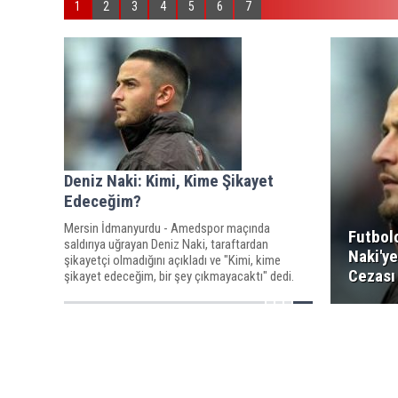
1
2
3
4
5
6
7
Deniz Naki: Kimi, Kime Şikayet
Edeceğim?
Mersin İdmanyurdu - Amedspor maçında
Futbol
saldırıya uğrayan Deniz Naki, taraftardan
Naki'y
şikayetçi olmadığını açıkladı ve "Kimi, kime
Cezası
şikayet edeceğim, bir şey çıkmayacaktı" dedi.