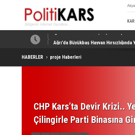
Aky
K
KAR
ar Yapıldı!
Ağrı'da Büyükbaş Hayvan Hırsızlığında 
HABERLER
proje Haberleri
CHP Kars’ta Devir Krizi.. Ye
Çilingirle Parti Binasına Gi