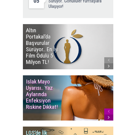
05
Sürüyor.. Gönüllüler Yurttaşlara
Ulaşıyor!
Altın
Manço’
Portakal’da
Mirasçıl
Başvurular
Telif Dav
Sürüyor.. En İyi
Eserleri
Film Ödülü 5
İadesi T
Milyon TL!
Edildi!
Islak Mayo
Multiple
Uyarısı.. Yaz
Myelom
Aylarında
Uyarısı.
Enfeksiyon
Süren K
Riskine Dikkat!
Ağrıların
Dikkate 
LGS’de İlk
YÖK’ten