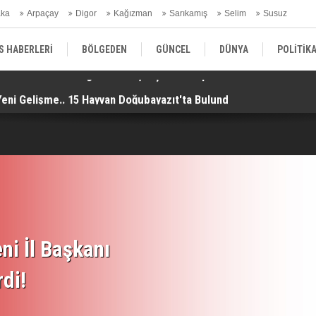
aka
Arpaçay
Digor
Kağızman
Sarıkamış
Selim
Susuz
ars Gündem
S HABERLERİ
BÖLGEDEN
GÜNCEL
DÜNYA
POLİTİK
Yeni Gelişme.. 15 Hayvan Doğubayazıt'ta Bulundu!
Uz
EKONOMİ | FİNANS | OTOMOTİV
KÜLTÜR | SANAT | MAGAZİN
SAĞ
ni İl Başkanı
rdi!