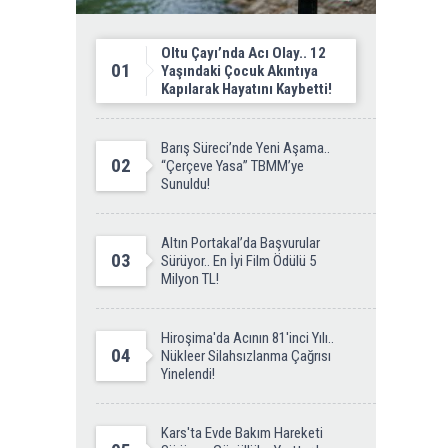
Oltu Çayı’nda Acı Olay.. 12
01
Yaşındaki Çocuk Akıntıya
Kapılarak Hayatını Kaybetti!
Barış Süreci’nde Yeni Aşama..
02
“Çerçeve Yasa” TBMM’ye
Sunuldu!
Altın Portakal’da Başvurular
03
Sürüyor.. En İyi Film Ödülü 5
Milyon TL!
Hiroşima'da Acının 81'inci Yılı..
04
Nükleer Silahsızlanma Çağrısı
Yinelendi!
Kars'ta Evde Bakım Hareketi