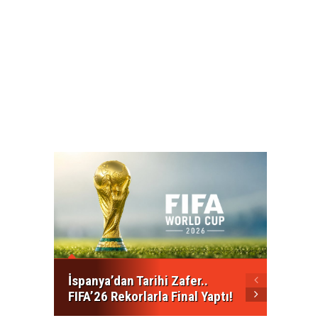
Kalkan
Mesajı
Açılma
İspanya’dan Tarihi Zafer..
FIFA’26 Rekorlarla Final Yaptı!