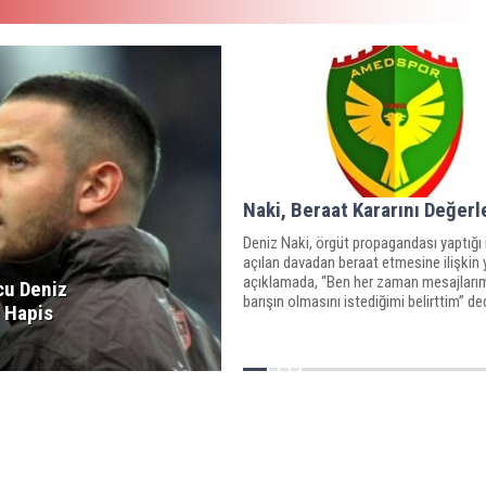
Naki, Beraat Kararını Değerl
Deniz Naki, örgüt propagandası yaptığı 
açılan davadan beraat etmesine ilişkin 
açıklamada, “Ben her zaman mesajları
cu Deniz
barışın olmasını istediğimi belirttim” ded
e Hapis