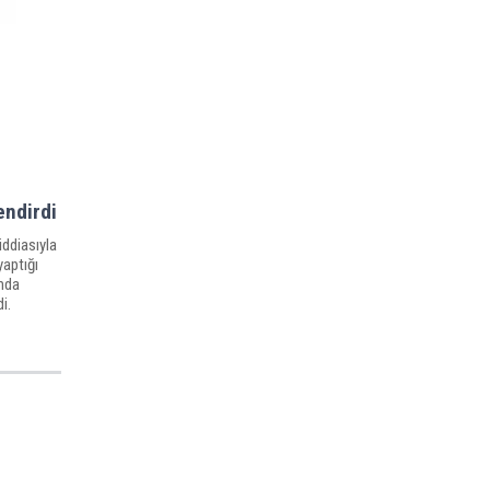
endirdi
iddiasıyla
yaptığı
mda
i.