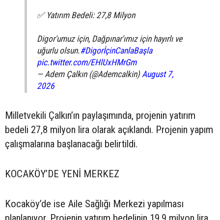
✅ Yatırım Bedeli: 27,8 Milyon
Digor'umuz için, Dağpınar'ımız için hayırlı ve
uğurlu olsun.
#DigorİçinCanlaBaşla
pic.twitter.com/EHlUxHMrGm
— Adem Çalkın (@Ademcalkin)
August 7,
2026
Milletvekili Çalkın’ın paylaşımında, projenin yatırım
bedeli 27,8 milyon lira olarak açıklandı. Projenin yapım
çalışmalarına başlanacağı belirtildi.
KOCAKÖY’DE YENİ MERKEZ
Kocaköy’de ise Aile Sağlığı Merkezi yapılması
planlanıyor. Projenin yatırım bedelinin 19,9 milyon lira