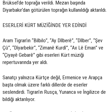
Brüksel’de toprağa verildi. Mezarı başında
Diyarbakır’dan götürülen toprağın kullanıldığı aktarıldı.
ESERLERİ KÜRT MÜZİĞİNDE YER EDİNDİ
Aram Tigran’ın “Bilbilo”, “Ay Dîlberê”, “Dîlber”, “Şev
Çû”, “Dîyarbekir”, “Zimanê Kurdî”, “Ax Lê Eman” ve
“Çiyayê Gebarê” gibi eserleri Kürt müziği
repertuvarında yer aldı.
Sanatçı yalnızca Kürtçe değil, Ermenice ve Arapça
başta olmak üzere farklı dillerde de eserler
seslendirdi. Tigran’ın Rusça, Yunanca ve İngilizce de
bildiği aktarılıyor.