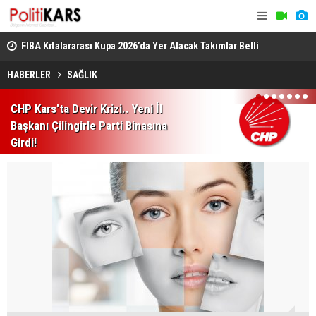
 Yıl
FIBA Kıtalararası Kupa 2026’da Yer Alacak Takımlar Belli
Palandöken
Oldu
Yuvarlandı
HABERLER
SAĞLIK
1
2
3
4
5
6
7
CHP Kars’ta Devir Krizi.. Yeni İl
Başkanı Çilingirle Parti Binasına
Girdi!