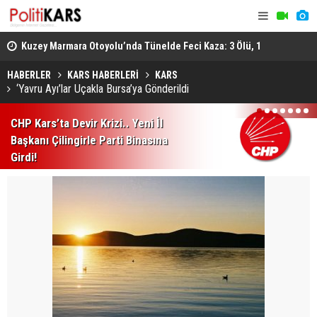
osyal
Kuzey Marmara Otoyolu’nda Tünelde Feci Kaza: 3 Ölü, 1
Gediz’de B
Ağır Yaralı
Ağır Yarala
HABERLER
KARS HABERLERİ
KARS
‘Yavru Ayı’lar Uçakla Bursa’ya Gönderildi
1
2
3
4
5
6
7
CHP Kars’ta Devir Krizi.. Yeni İl
Başkanı Çilingirle Parti Binasına
Girdi!