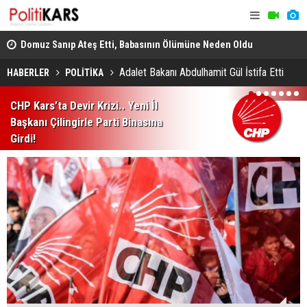
ş
Domuz Sanıp Ateş Etti, Babasının Ölümüne Neden Oldu
Heybeliada
Ekiplerin Ç
Adalet Bakanı Abdulhamit Gül İstifa Etti
HABERLER
POLİTİKA
1
2
3
4
5
6
7
CHP Kars’ta Devir Krizi.. Yeni İl
Başkanı Çilingirle Parti Binasına
Girdi!