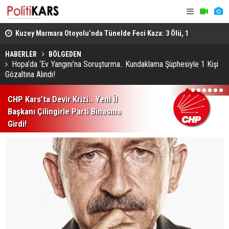
osyal
Kuzey Marmara Otoyolu’nda Tünelde Feci Kaza: 3 Ölü, 1
Gediz’de B
Ağır Yaralı
Ağır Yarala
HABERLER
BÖLGEDEN
Hopa’da ‘Ev Yangını’na Soruşturma.. Kundaklama Şüphesiyle 1 Kişi
Gözaltına Alındı!
1
2
3
4
5
6
7
CHP Kars’ta Devir Krizi.. Yeni İl
Başkanı Çilingirle Parti Binasına
Girdi!