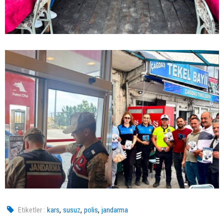
,
,
,
Etiketler :
kars
susuz
polis
jandarma