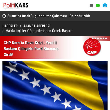
dro
Susuz’da Ortak Bilgilendirme Çalışması.. Dolandırıcılık
Kıyı ve Sah
ve Şiddete Karşı Uyarı!
Düzenleme
HABERLER
AJANS HABERLERİ
Halkla İlişkiler Öğrencilerinden Örnek Başarı
1
2
3
4
5
6
7
CHP Kars’ta Devir Krizi.. Yeni İl
Başkanı Çilingirle Parti Binasına
Girdi!