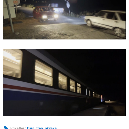
,
,
Etiketler :
kars
tren
akyaka