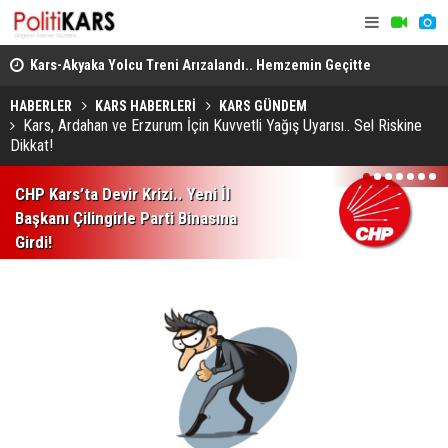
..
Kars-Akyaka Yolcu Treni Arızalandı.. Hemzemin Geçitte
Arabesk Mü
Kalan Tren Kaldırıldı!
Almanya’da 
HABERLER
KARS HABERLERİ
KARS GÜNDEM
Kars, Ardahan ve Erzurum İçin Kuvvetli Yağış Uyarısı.. Sel Riskine
Dikkat!
1
2
3
4
5
6
7
CHP Kars’ta Devir Krizi.. Yeni İl
Başkanı Çilingirle Parti Binasına
Girdi!