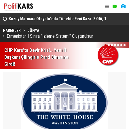
osyal
Kuzey Marmara Otoyolu’nda Tünelde Feci Kaza: 3 Ölü, 1
Gediz’de B
Ağır Yaralı
Ağır Yarala
HABERLER
DÜNYA
Ermenistan | Sınıra "İzleme Sistemi" Oluşturulsun
1
2
3
4
5
6
7
CHP Kars’ta Devir Krizi.. Yeni İl
Başkanı Çilingirle Parti Binasına
Girdi!