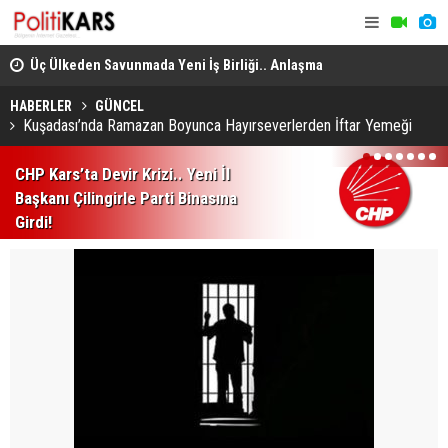
Üç Ülkeden Savunmada Yeni İş Birliği.. Anlaşma
Konya’da A
Mekke'de Düzenlenen Zirvede İmzalandı!
HABERLER
GÜNCEL
Kuşadası’nda Ramazan Boyunca Hayırseverlerden İftar Yemeği
1
2
3
4
5
6
7
CHP Kars’ta Devir Krizi.. Yeni İl
Başkanı Çilingirle Parti Binasına
Girdi!