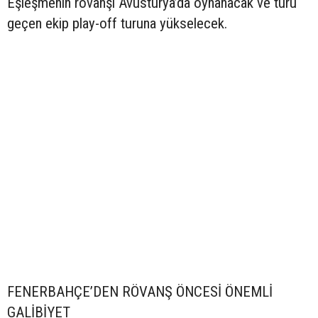
Eşleşmenin rövanşı Avusturya’da oynanacak ve turu
geçen ekip play-off turuna yükselecek.
FENERBAHÇE’DEN RÖVANŞ ÖNCESİ ÖNEMLİ
GALİBİYET