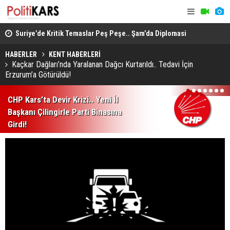
ında
Suriye’de Kritik Temaslar Peş Peşe.. Şam’da Diplomasi
“Milli Day
ve Güvenlik Gündemi Öne Çıktı!
HÜDA PAR d
HABERLER
KENT HABERLERİ
Kaçkar Dağları’nda Yaralanan Dağcı Kurtarıldı.. Tedavi İçin
Erzurum’a Götürüldü!
1
2
3
4
5
6
7
CHP Kars’ta Devir Krizi.. Yeni İl
Başkanı Çilingirle Parti Binasına
Girdi!