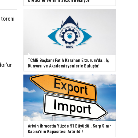
Üreticiler Verimli Sezon Bekliyor!
 töreni
TCMB Başkanı Fatih Karahan Erzurum'da.. İş
dor’un
Dünyası ve Akademisyenlerle Buluştu!
Artvin İhracatta Yüzde 51 Büyüdü.. Sarp Sınır
Kapısı'nın Kapasitesi Artırıldı!