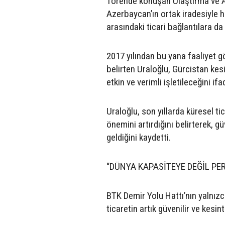
Törende konuşan Ulaştırma ve Al
Azerbaycan’ın ortak iradesiyle h
arasındaki ticari bağlantılara da
2017 yılından bu yana faaliyet g
belirten Uraloğlu, Gürcistan kes
etkin ve verimli işletileceğini ifa
Uraloğlu, son yıllarda küresel ti
önemini artırdığını belirterek, güv
geldiğini kaydetti.
“DÜNYA KAPASİTEYE DEĞİL P
BTK Demir Yolu Hattı’nın yalnızc
ticaretin artık güvenilir ve kesi