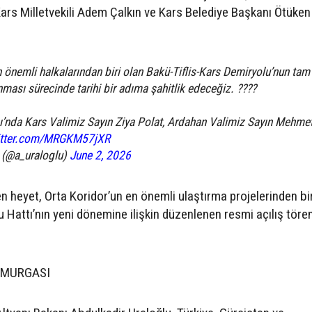
Kars Milletvekili Adem Çalkın ve Kars Belediye Başkanı Ötüke
 önemli halkalarından biri olan Bakü-Tiflis-Kars Demiryolu’nun tam
nması sürecinde tarihi bir adıma şahitlik edeceğiz. ????
’nda Kars Valimiz Sayın Ziya Polat, Ardahan Valimiz Sayın Mehme
witter.com/MRGKM57jXR
(@a_uraloglu)
June 2, 2026
 heyet, Orta Koridor’un en önemli ulaştırma projelerinden bir
 Hattı’nın yeni dönemine ilişkin düzenlenen resmi açılış töre
OMURGASI