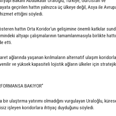
tyapı Bakanı Abdulkadir Uraloğlu, Türkiye, Gürcistan ve
ayata geçirilen hattın yalnızca üç ülkeye değil, Asya ile Avrup
 hizmet ettiğini söyledi.
österen hattın Orta Koridor’un gelişimine önemli katkılar sun
imindeki altyapı çalışmalarının tamamlanmasıyla birlikte hatt
de etti.
caret ağlarında yaşanan kırılmaların alternatif ulaşım koridorla
enilir ve yüksek kapasiteli lojistik ağların ülkeler için strateji
ERFORMANSA BAKIYOR”
a bir ulaştırma yatırımı olmadığını vurgulayan Uraloğlu, küres
ntisiz işleyen koridorlara ihtiyaç duyduğunu söyledi.