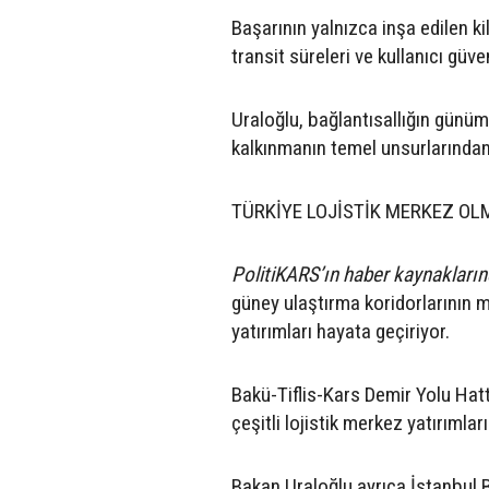
Başarının yalnızca inşa edilen k
transit süreleri ve kullanıcı güv
Uraloğlu, bağlantısallığın günümü
kalkınmanın temel unsurlarından bi
TÜRKİYE LOJİSTİK MERKEZ OL
PolitiKARS’ın haber kaynaklarınd
güney ulaştırma koridorlarının m
yatırımları hayata geçiriyor.
Bakü-Tiflis-Kars Demir Yolu Hatt
çeşitli lojistik merkez yatırımla
Bakan Uraloğlu ayrıca İstanbul 