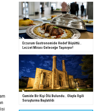
Erzurum Gastronomide Hedef Büyüttü..
Lezzet Mirası Geleceğe Taşınıyor!
tam
Camide Bir Kişi Ölü Bulundu.. Olayla İlgili
Soruşturma Başlatıldı
an
isi