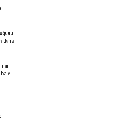
a
duğunu
ın daha
rının
k hale
el