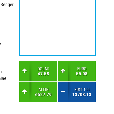
n Senger
t
DOLAR
EURO
i
47.58
55.08
nine
ALTIN
BIST 100
6527.79
13703.13