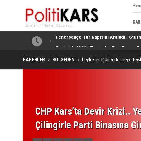
Aky
K
KAR
taj Sağladı!
Suriye’de Kritik Temaslar Peş Peşe.. Ş
HABERLER
BÖLGEDEN
Leylekler Iğdır’a Gelmeye Başl
CHP Kars’ta Devir Krizi.. Ye
Çilingirle Parti Binasına Gi