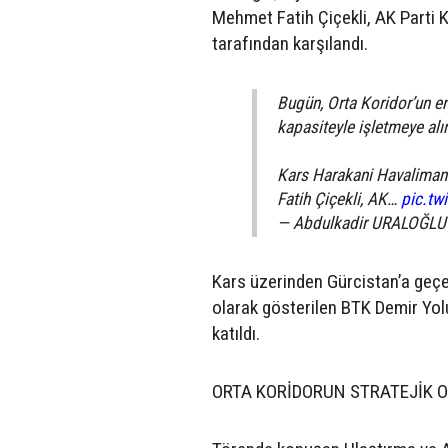
Mehmet Fatih Çiçekli, AK Parti 
tarafından karşılandı.
Bugün, Orta Koridor’un en
kapasiteyle işletmeye alı
Kars Harakani Havalimanı
Fatih Çiçekli, AK…
pic.t
— Abdulkadir URALOĞLU 
Kars üzerinden Gürcistan’a geçen
olarak gösterilen BTK Demir Yolu
katıldı.
ORTA KORİDORUN STRATEJİK 