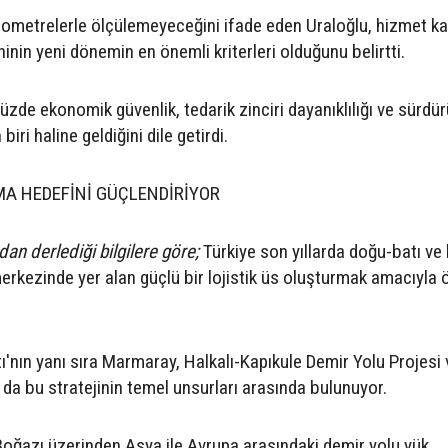
ilometrelerle ölçülemeyeceğini ifade eden Uraloğlu, hizmet kal
eninin yeni dönemin en önemli kriterleri olduğunu belirtti.
zde ekonomik güvenlik, tedarik zinciri dayanıklılığı ve sürdürü
ri haline geldiğini dile getirdi.
MA HEDEFİNİ GÜÇLENDİRİYOR
an derlediği bilgilere göre;
Türkiye son yıllarda doğu-batı ve
erkezinde yer alan güçlü bir lojistik üs oluşturmak amacıyla 
ı'nın yanı sıra Marmaray, Halkalı-Kapıkule Demir Yolu Projesi 
rı da bu stratejinin temel unsurları arasında bulunuyor.
Boğazı üzerinden Asya ile Avrupa arasındaki demir yolu yük