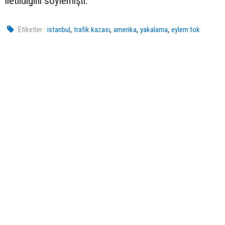
iletildiğini söylemişti.
,
,
,
,
Etiketler :
istanbul
trafik kazası
amerika
yakalama
eylem tok