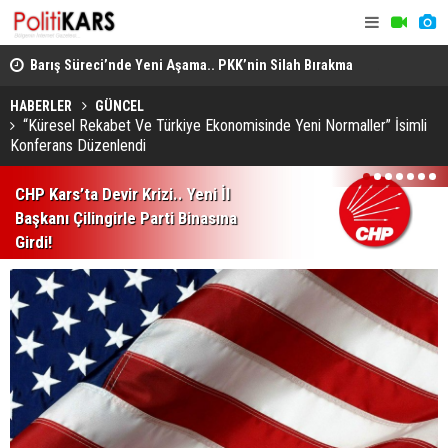
Barış Süreci’nde Yeni Aşama.. PKK’nin Silah Bırakma
Altın Porta
Kararından Meclis’teki “Çerçeve Yasa”na!
Jüri Başka
HABERLER
GÜNCEL
“Küresel Rekabet Ve Türkiye Ekonomisinde Yeni Normaller” İsimli
Konferans Düzenlendi
1
2
3
4
5
6
7
CHP Kars’ta Devir Krizi.. Yeni İl
Başkanı Çilingirle Parti Binasına
Girdi!