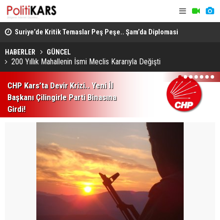
ında
Suriye’de Kritik Temaslar Peş Peşe.. Şam’da Diplomasi
“Milli Day
ve Güvenlik Gündemi Öne Çıktı!
HÜDA PAR d
HABERLER
GÜNCEL
200 Yıllık Mahallenin İsmi Meclis Kararıyla Değişti
1
2
3
4
5
6
7
CHP Kars’ta Devir Krizi.. Yeni İl
Başkanı Çilingirle Parti Binasına
Girdi!