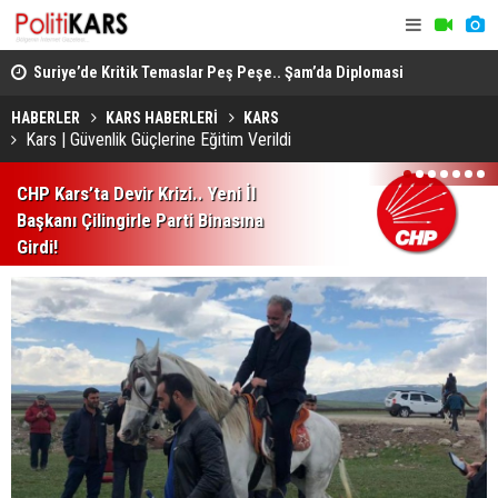
ında
Suriye’de Kritik Temaslar Peş Peşe.. Şam’da Diplomasi
“Milli Day
ve Güvenlik Gündemi Öne Çıktı!
HÜDA PAR d
HABERLER
KARS HABERLERİ
KARS
Kars | Güvenlik Güçlerine Eğitim Verildi
1
2
3
4
5
6
7
CHP Kars’ta Devir Krizi.. Yeni İl
Başkanı Çilingirle Parti Binasına
Girdi!