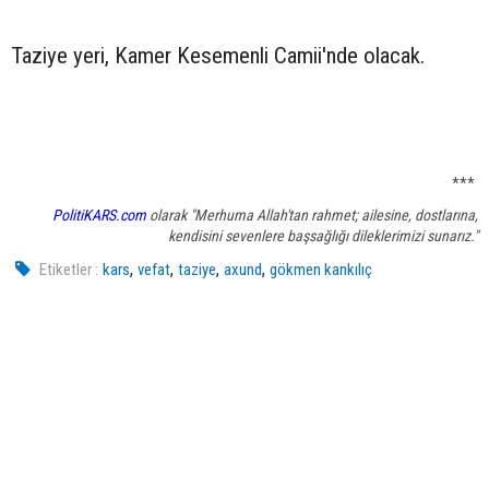
Taziye yeri, Kamer Kesemenli Camii'nde olacak.
***
PolitiKARS.com
olarak "Merhuma Allah'tan rahmet; ailesine, dostlarına,
kendisini sevenlere başsağlığı dileklerimizi sunarız."
,
,
,
,
Etiketler :
kars
vefat
taziye
axund
gökmen kankılıç