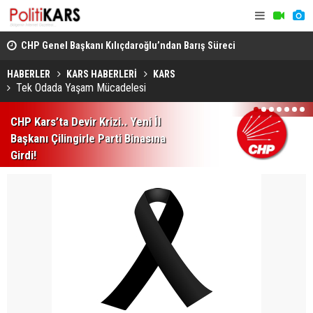
CHP Genel Başkanı Kılıçdaroğlu’ndan Barış Süreci
Kars’ta Yab
Vurgusu.. Sorumluluk Alacağız!
Rahatsızlan
HABERLER
KARS HABERLERİ
KARS
Tek Odada Yaşam Mücadelesi
1
2
3
4
5
6
7
CHP Kars’ta Devir Krizi.. Yeni İl
Başkanı Çilingirle Parti Binasına
Girdi!