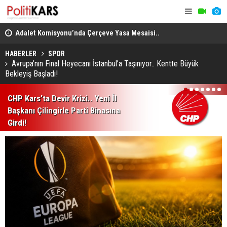
en
Adalet Komisyonu’nda Çerçeve Yasa Mesaisi..
THY, Temmu
Görüşmeler Tartışmalarla Başladı!
HABERLER
SPOR
Avrupa’nın Final Heyecanı İstanbul’a Taşınıyor.. Kentte Büyük
Bekleyiş Başladı!
1
2
3
4
5
6
7
CHP Kars’ta Devir Krizi.. Yeni İl
Başkanı Çilingirle Parti Binasına
Girdi!