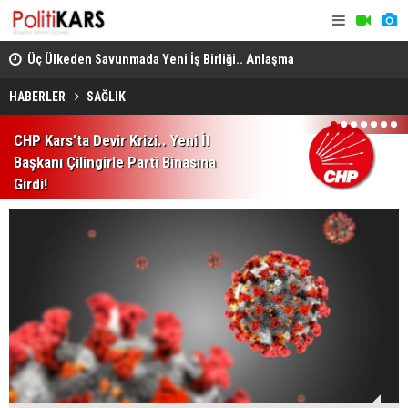
Üç Ülkeden Savunmada Yeni İş Birliği.. Anlaşma
Konya’da A
Mekke'de Düzenlenen Zirvede İmzalandı!
HABERLER
SAĞLIK
1
2
3
4
5
6
7
CHP Kars’ta Devir Krizi.. Yeni İl
Başkanı Çilingirle Parti Binasına
Girdi!