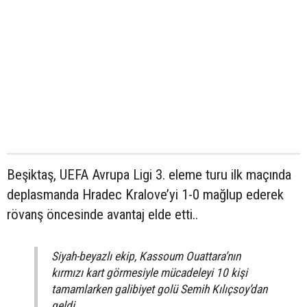
Beşiktaş, UEFA Avrupa Ligi 3. eleme turu ilk maçında
deplasmanda Hradec Kralove’yi 1-0 mağlup ederek
rövanş öncesinde avantaj elde etti..
Siyah-beyazlı ekip, Kassoum Ouattara’nın
kırmızı kart görmesiyle mücadeleyi 10 kişi
tamamlarken galibiyet golü Semih Kılıçsoy’dan
geldi..