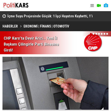
ştü..
İçme Suyu Projesinde Göçük: 1 İşçi Hayatını Kaybetti, 1’i
Afyon’da F
Ağır Yaralı
Sonucu 1 Ki
HABERLER
EKONOMİ | FİNANS | OTOMOTİV
1
2
3
4
5
6
7
CHP Kars’ta Devir Krizi.. Yeni İl
Başkanı Çilingirle Parti Binasına
Girdi!