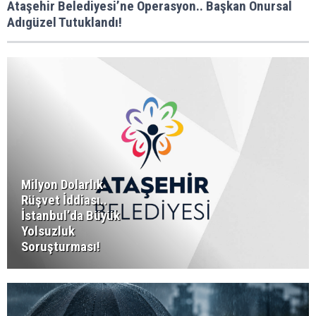
Ataşehir Belediyesi’ne Operasyon.. Başkan Onursal
Adıgüzel Tutuklandı!
Milyon Dolarlık
Rüşvet İddiası..
İstanbul’da Büyük
Yolsuzluk
Soruşturması!