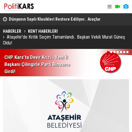
..
Dünyanın Sayılı Klasikleri Restore Ediliyor.. Araçlar
Kars-Akyak
Yeniden Yollara Dönüyor!
Kalan Tren 
HABERLER
KENT HABERLERİ
Ataşehir’de Kritik Seçim Tamamlandı.. Başkan Vekili Murat Güneş
Oldu!
1
2
3
4
5
6
7
CHP Kars’ta Devir Krizi.. Yeni İl
Başkanı Çilingirle Parti Binasına
Girdi!