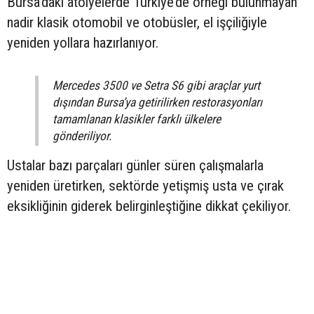
Bursa’daki atölyelerde Türkiye’de örneği bulunmayan
nadir klasik otomobil ve otobüsler, el işçiliğiyle
yeniden yollara hazırlanıyor.
Mercedes 3500 ve Setra S6 gibi araçlar yurt
dışından Bursa’ya getirilirken restorasyonları
tamamlanan klasikler farklı ülkelere
gönderiliyor.
Ustalar bazı parçaları günler süren çalışmalarla
yeniden üretirken, sektörde yetişmiş usta ve çırak
eksikliğinin giderek belirginleştiğine dikkat çekiliyor.