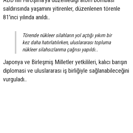
ABD'nin Hiroşima'ya düzenlediği atom bombası
saldırısında yaşamını yitirenler, düzenlenen törenle
81'inci yılında anıldı..
Törende nükleer silahların yol açtığı yıkım bir
kez daha hatırlatılırken, uluslararası topluma
nükleer silahsızlanma çağrısı yapıldı..
Japonya ve Birleşmiş Milletler yetkilileri, kalıcı barışın
diplomasi ve uluslararası iş birliğiyle sağlanabileceğini
vurguladı..