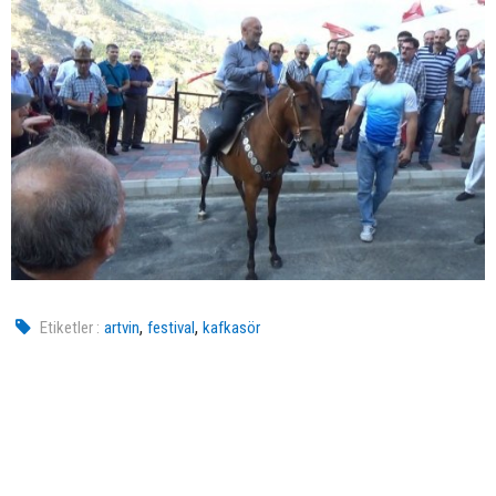
,
,
Etiketler :
artvin
festival
kafkasör