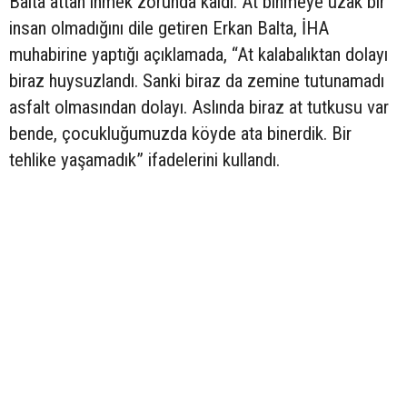
Balta attan inmek zorunda kaldı. At binmeye uzak bir
insan olmadığını dile getiren Erkan Balta, İHA
muhabirine yaptığı açıklamada, “At kalabalıktan dolayı
biraz huysuzlandı. Sanki biraz da zemine tutunamadı
asfalt olmasından dolayı. Aslında biraz at tutkusu var
bende, çocukluğumuzda köyde ata binerdik. Bir
tehlike yaşamadık” ifadelerini kullandı.