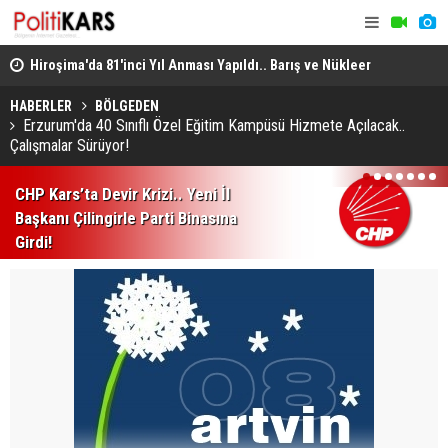
Hiroşima'da 81'inci Yıl Anması Yapıldı.. Barış ve Nükleer
Kars'ta Gön
Silahsızlanma Mesajları Verildi!
Sahiplerine
HABERLER
BÖLGEDEN
Erzurum'da 40 Sınıflı Özel Eğitim Kampüsü Hizmete Açılacak..
Çalışmalar Sürüyor!
1
2
3
4
5
6
7
CHP Kars’ta Devir Krizi.. Yeni İl
Başkanı Çilingirle Parti Binasına
Girdi!