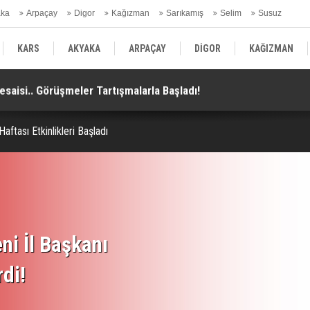
aka
Arpaçay
Digor
Kağızman
Sarıkamış
Selim
Susuz
ars Gündem
KARS
AKYAKA
ARPAÇAY
DİGOR
KAĞIZMAN
aisi.. Görüşmeler Tartışmalarla Başladı!
TH
SELİM
SUSUZ
KARS GÜNDEM
aftası Etkinlikleri Başladı
ni İl Başkanı
rdi!