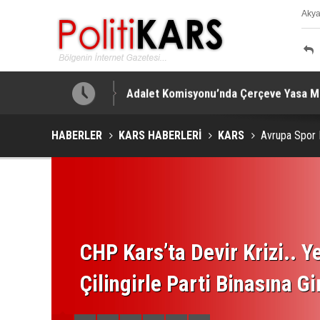
Aky
K
!
Adalet Komisyonu’nda Çerçeve Yasa Mes
HABERLER
KARS HABERLERİ
KARS
Avrupa Spor H
CHP Kars’ta Devir Krizi.. Ye
Çilingirle Parti Binasına Gi