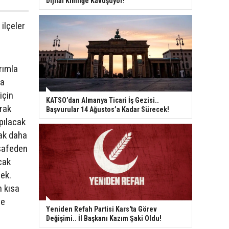
Dijital Kimliğe Kavuşuyor!
ilçeler
rımla
la
için
KATSO’dan Almanya Ticari İş Gezisi..
arak
Başvurular 14 Ağustos’a Kadar Sürecek!
pılacak
ak daha
esafeden
cak
cek.
n kısa
te
Yeniden Refah Partisi Kars'ta Görev
Değişimi.. İl Başkanı Kazım Şaki Oldu!