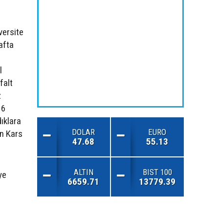
versite
afta
l
falt
z
16
ıklara
DOLAR
EURO
in Kars
47.68
55.13
ALTIN
BIST 100
ye
6659.71
13779.39