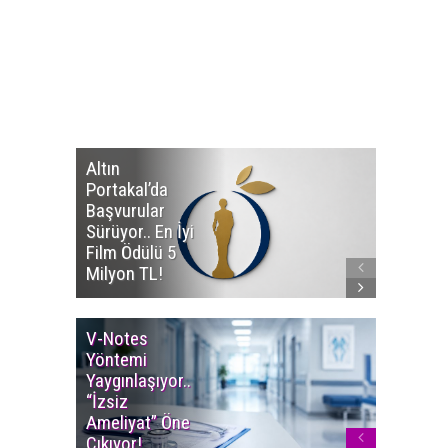
Altın
Manço’
Portakal’da
Mirasçıl
Başvurular
Telif Dav
Sürüyor.. En İyi
Eserleri
Film Ödülü 5
İadesi T
Milyon TL!
Edildi!
V-Notes
Islak M
Yöntemi
Uyarısı..
Yaygınlaşıyor..
Aylarınd
“İzsiz
Enfeksi
Ameliyat” Öne
Riskine 
Çıkıyor!