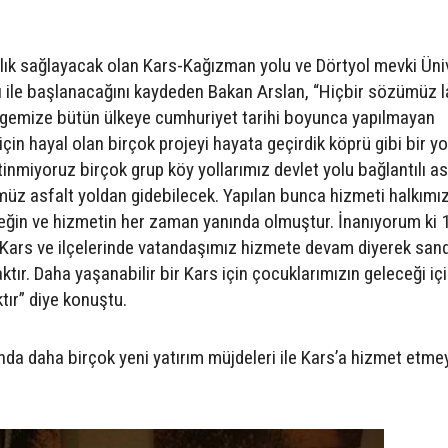
lık sağlayacak olan Kars-Kağızman yolu ve Dörtyol mevki Üni
ı ile başlanacağını kaydeden Bakan Arslan, “Hiçbir sözümüz l
gemize bütün ülkeye cumhuriyet tarihi boyunca yapılmayan
çin hayal olan birçok projeyi hayata geçirdik köprü gibi bir yo
etinmiyoruz birçok grup köy yollarımız devlet yolu bağlantılı as
müz asfalt yoldan gidebilecek. Yapılan bunca hizmeti halkımı
ğin ve hizmetin her zaman yanında olmuştur. İnanıyorum ki 
Kars ve ilçelerinde vatandaşımız hizmete devam diyerek sand
aktır. Daha yaşanabilir bir Kars için çocuklarımızın geleceği iç
tır” diye konuştu.
a daha birçok yeni yatırım müjdeleri ile Kars’a hizmet etme