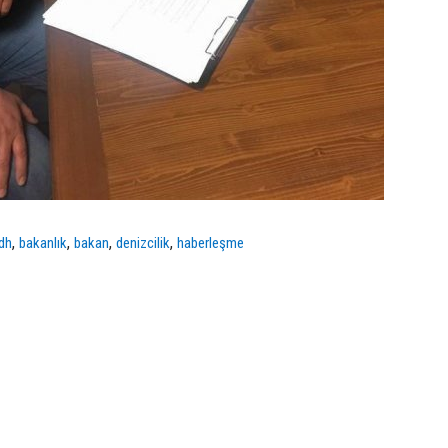
,
,
,
,
dh
bakanlık
bakan
denizcilik
haberleşme