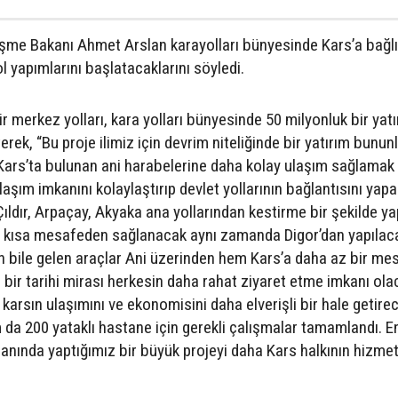
eşme Bakanı Ahmet Arslan karayolları bünyesinde Kars’a bağlı 
l yapımlarını başlatacaklarını söyledi.
 merkez yolları, kara yolları bünyesinde 50 milyonluk bir yatı
rek, “Bu proje ilimiz için devrim niteliğinde bir yatırım bunun
Kars’ta bulunan ani harabelerine daha kolay ulaşım sağlamak 
ulaşım imkanını kolaylaştırıp devlet yollarının bağlantısını yap
ıldır, Arpaçay, Akyaka ana yollarından kestirme bir şekilde ya
ha kısa mesafeden sağlanacak aynı zamanda Digor’dan yapılac
’dan bile gelen araçlar Ani üzerinden hem Kars’a daha az bir m
bir tarihi mirası herkesin daha rahat ziyaret etme imkanı ola
 karsın ulaşımını ve ekonomisini daha elverişli bir hale getire
m da 200 yataklı hastane için gerekli çalışmalar tamamlandı. E
alanında yaptığımız bir büyük projeyi daha Kars halkının hizme