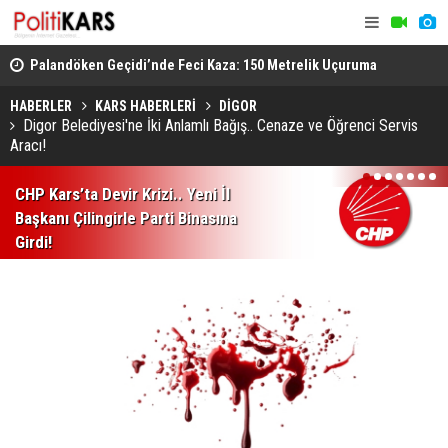
lli
Palandöken Geçidi’nde Feci Kaza: 150 Metrelik Uçuruma
Azerbaycan
Yuvarlandı
Gündemde B
HABERLER
KARS HABERLERİ
DİGOR
Digor Belediyesi'ne İki Anlamlı Bağış.. Cenaze ve Öğrenci Servis
Aracı!
1
2
3
4
5
6
7
CHP Kars’ta Devir Krizi.. Yeni İl
Başkanı Çilingirle Parti Binasına
Girdi!