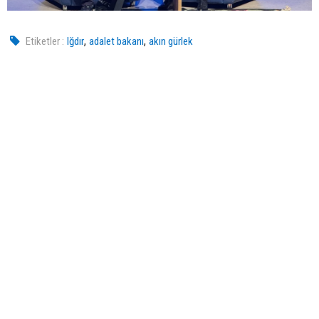
,
,
Etiketler :
Iğdır
adalet bakanı
akın gürlek