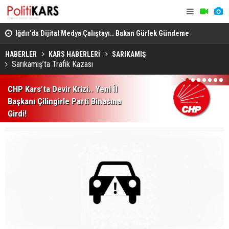
en
Iğdır’da Dijital Medya Çalıştayı.. Bakan Gürlek Gündeme
Büyükbaş H
İlişkin Soruları Yanıtladı!
GEKİS'in İlk
HABERLER
KARS HABERLERİ
SARIKAMIŞ
Sarıkamış’ta Trafik Kazası
1
2
3
4
5
6
7
CHP Kars’ta Devir Krizi.. Yeni İl
Başkanı Çilingirle Parti Binasına
Girdi!