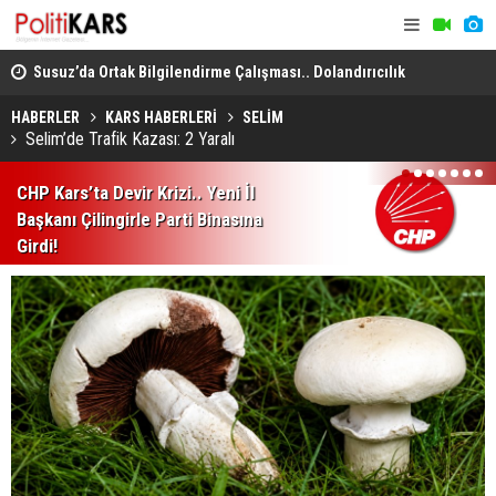
dro
Susuz’da Ortak Bilgilendirme Çalışması.. Dolandırıcılık
Kars, Ardah
ve Şiddete Karşı Uyarı!
Sel Riskine
HABERLER
KARS HABERLERİ
SELİM
Selim’de Trafik Kazası: 2 Yaralı
1
2
3
4
5
6
7
CHP Kars’ta Devir Krizi.. Yeni İl
Başkanı Çilingirle Parti Binasına
Girdi!