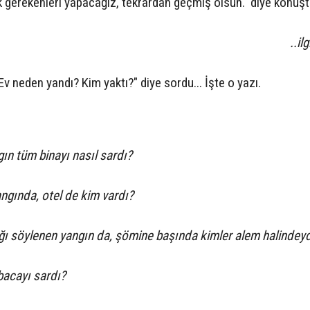
k gerekenleri yapacağız, tekrardan geçmiş olsun." diye konuşt
..il
v neden yandı? Kim yaktı?" diye sordu... İşte o yazı.
ın tüm binayı nasıl sardı?
ngında, otel de kim vardı?
ı söylenen yangın da, şömine başında kimler alem halindeyd
 bacayı sardı?