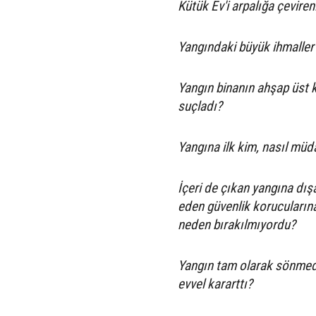
Kütük Ev'i arpalığa çevirenl
Yangındaki büyük ihmaller 
Yangın binanın ahşap üst k
suçladı?
Yangına ilk kim, nasıl müd
İçeri de çıkan yangına dı
eden güvenlik korucularına,
neden bırakılmıyordu?
Yangın tam olarak sönmede
evvel kararttı?