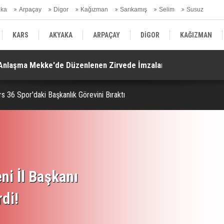
aka
Arpaçay
Digor
Kağızman
Sarıkamış
Selim
Susuz
ars Gündem
KARS
AKYAKA
ARPAÇAY
DİGOR
KAĞIZMAN
. Anlaşma Mekke'de Düzenlenen Zirvede İmzalandı!
Ko
SELİM
SUSUZ
KARS GÜNDEM
rs 36 Spor'daki Başkanlık Görevini Bıraktı
ni İl Başkanı
rdi!