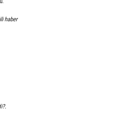
u.
gili haber
i?.