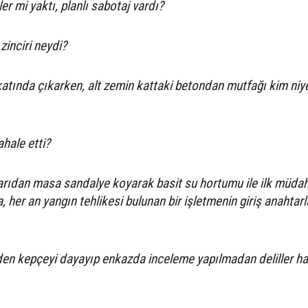
er mi yaktı, planlı sabotaj vardı?
zinciri neydi?
atında çıkarken, alt zemin kattaki betondan mutfağı kim niy
ahale etti?
şarıdan masa sandalye koyarak basit su hortumu ile ilk müda
 her an yangın tehlikesi bulunan bir işletmenin giriş anahtarl
n kepçeyi dayayıp enkazda inceleme yapılmadan deliller han