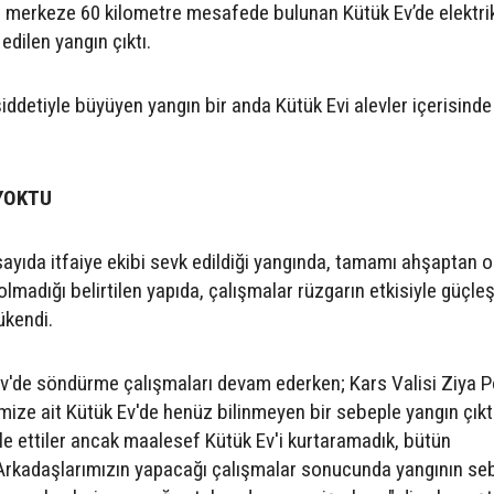
s merkeze 60 kilometre mesafede bulunan Kütük Ev’de elektri
edilen yangın çıktı.
ddetiyle büyüyen yangın bir anda Kütük Evi alevler içerisinde
YOKTU
sayıda itfaiye ekibi sevk edildiği yangında, tamamı ahşaptan 
madığı belirtilen yapıda, çalışmalar rüzgarın etkisiyle güçleş
ükendi.
'de söndürme çalışmaları devam ederken; Kars Valisi Ziya P
mize ait Kütük Ev'de henüz bilinmeyen bir sebeple yangın çıktı
 ettiler ancak maalesef Kütük Ev'i kurtaramadık, bütün
Arkadaşlarımızın yapacağı çalışmalar sonucunda yangının se