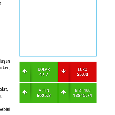
k
oluşan
irken,
DOLAR
EURO
47.7
55.03
olat,
ALTIN
BIST 100
6625.3
13815.74
.
bebini