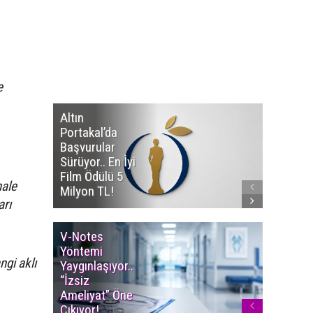
e
Altın
Manço’
Portakal’da
Mirasçıl
Başvurular
Telif Dav
Sürüyor.. En İyi
Eserleri
Film Ödülü 5
İadesi T
hale
Milyon TL!
Edildi!
arı
V-Notes
Islak M
Yöntemi
Uyarısı..
gi aklı
Yaygınlaşıyor..
Aylarınd
“İzsiz
Enfeksi
Ameliyat” Öne
Riskine 
Çıkıyor!