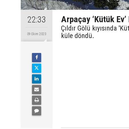
Arpaçay ‘Kütük Ev’
22:33
Çıldır Gölü kıyısında 'Kü
küle döndü.
09 Ekim 2023