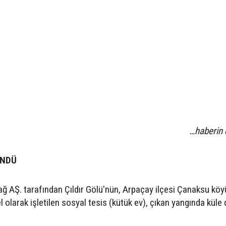
…haberin
ÖNDÜ
 Dağ AŞ. tarafından Çıldır Gölü'nün, Arpaçay ilçesi Çanaksu kö
l olarak işletilen sosyal tesis (kütük ev), çıkan yangında küle