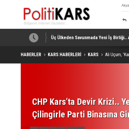
Aky
K
a Yapıldı!
Üç Ülkeden Savunmada Yeni İş Birliği.
HABERLER
KARS HABERLERİ
KARS
Ali Uçum, 'Ka
CHP Kars’ta Devir Krizi.. Ye
Çilingirle Parti Binasına Gi