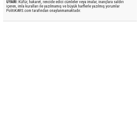
UYARI:
Küfür, hakaret, rencide edici cümleler veya imalar, inançlara saldırı
içeren, imla kuralları ile yazılmamış ve büyük harflerle yazılmış yorumlar
PolitiKARS.com tarafından onaylanmamaktadır.