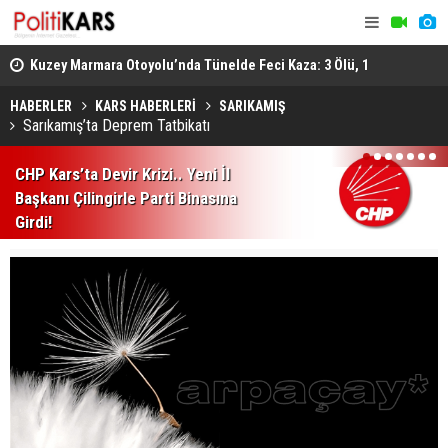
osyal
Kuzey Marmara Otoyolu’nda Tünelde Feci Kaza: 3 Ölü, 1
Gediz’de B
Ağır Yaralı
Ağır Yarala
HABERLER
KARS HABERLERİ
SARIKAMIŞ
Sarıkamış’ta Deprem Tatbikatı
1
2
3
4
5
6
7
CHP Kars’ta Devir Krizi.. Yeni İl
Başkanı Çilingirle Parti Binasına
Girdi!