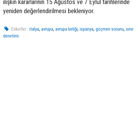
ilişkin kararlarının 15 Ağustos ve 7 Eylül tarihlerinde
yeniden değerlendirilmesi bekleniyor.
,
,
,
,
,
Etiketler :
italya
avrupa
avrupa birliği
ispanya
göçmen sorunu
sınır
denetimi