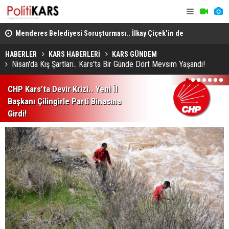
lleri
Menderes Belediyesi Soruşturması.. İlkay Çiçek’in de
Musa Anter 
Aralarında Olduğu 10 Kişi Tutuklandı!
Yeniden İn
HABERLER
KARS HABERLERİ
KARS GÜNDEM
Nisan'da Kış Şartları.. Kars'ta Bir Günde Dört Mevsim Yaşandı!
1
2
3
4
5
6
7
CHP Kars’ta Devir Krizi.. Yeni İl
Başkanı Çilingirle Parti Binasına
Girdi!