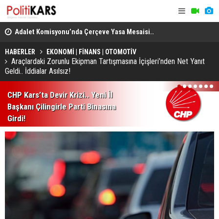
en
Adalet Komisyonu’nda Çerçeve Yasa Mesaisi..
THY, Temmu
Görüşmeler Tartışmalarla Başladı!
HABERLER
EKONOMİ | FİNANS | OTOMOTİV
Araçlardaki Zorunlu Ekipman Tartışmasına İçişleri’nden Net Yanıt
Geldi.. İddialar Asılsız!
1
2
3
4
5
6
7
CHP Kars’ta Devir Krizi.. Yeni İl
Başkanı Çilingirle Parti Binasına
Girdi!