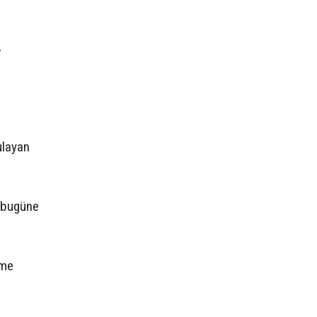
,
ulayan
n bugüne
eme