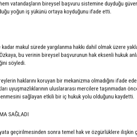
hem vatandaşların bireysel başvuru sistemine duyduğu güve
uğu yoğun iş yükünü ortaya koyduğunu ifade etti.
adar makul sürede yargılanma hakkı dahil olmak üzere yakl
en Özkaya, bu verinin bireysel başvurunun hak eksenli hukuk anl
ini söyledi.
reylerin haklarını koruyan bir mekanizma olmadığını ifade ed
arı uyuşmazlıklarının uluslararası mercilere taşınmadan önc
nmesini sağlayan etkili bir iç hukuk yolu olduğunu kaydetti.
MA SAĞLADI
ata geçirilmesinden sonra temel hak ve özgürlüklere ilişkin 