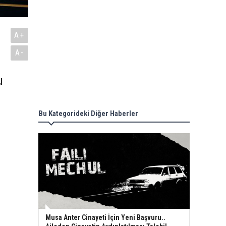
A+
A-
u
Bu Kategorideki Diğer Haberler
Musa Anter Cinayeti İçin Yeni Başvuru..