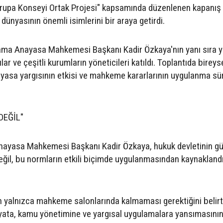
vrupa Konseyi Ortak Projesi" kapsamında düzenlenen kapanış 
dünyasının önemli isimlerini bir araya getirdi.
rama Anayasa Mahkemesi Başkanı Kadir Özkaya'nın yanı sıra 
ılar ve çeşitli kurumların yöneticileri katıldı. Toplantıda bireys
ayasa yargısının etkisi ve mahkeme kararlarının uygulanma sür
DEĞİL"
nayasa Mahkemesi Başkanı Kadir Özkaya, hukuk devletinin g
eğil, bu normların etkili biçimde uygulanmasından kaynaklandı
 yalnızca mahkeme salonlarında kalmaması gerektiğini belir
ayata, kamu yönetimine ve yargısal uygulamalara yansımasını