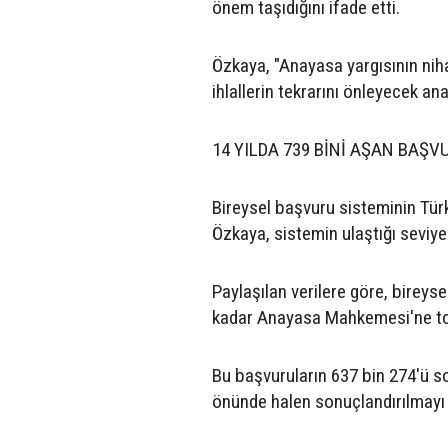
önem taşıdığını ifade etti.
Özkaya, "Anayasa yargısının nihai
ihlallerin tekrarını önleyecek an
14 YILDA 739 BİNİ AŞAN BAŞV
Bireysel başvuru sisteminin Tür
Özkaya, sistemin ulaştığı seviye
Paylaşılan verilere göre, birey
kadar Anayasa Mahkemesi'ne top
Bu başvuruların 637 bin 274'ü s
önünde halen sonuçlandırılmayı