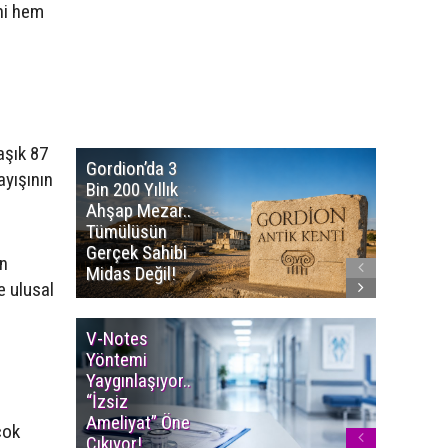
ni hem
aşık 87
Gordion’da 3
Altın
ayışının
Bin 200 Yıllık
Portakal
Ahşap Mezar..
Başvuru
Tümülüsün
Sürüyor..
Gerçek Sahibi
Film Ödü
en
Midas Değil!
Milyon T
e ulusal
V-Notes
Islak M
Yöntemi
Uyarısı..
Yaygınlaşıyor..
Aylarınd
“İzsiz
Enfeksi
Ameliyat” Öne
Riskine 
çok
Çıkıyor!