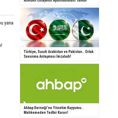
Aileden Cinayetin Aydınlatılması Talebi!
bu yana
l
Türkiye, Suudi Arabistan ve Pakistan.. Ortak
Savunma Anlaşması İmzaladı!
Ahbap Derneği’ne Yönetim Kayyumu..
Mahkemeden Tedbir Kararı!