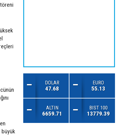
töreni
yüksek
el
eçleri
DOLAR
EURO
47.68
55.13
ücünün
ğını
ALTIN
BIST 100
6659.71
13779.39
ten
n büyük