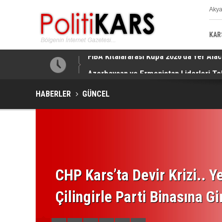
Aky
K
KAR
Azerbaycan ve Ermenistan Liderleri T
HABERLER
GÜNCEL
CHP Kars’ta Devir Krizi.. Ye
Çilingirle Parti Binasına Gi