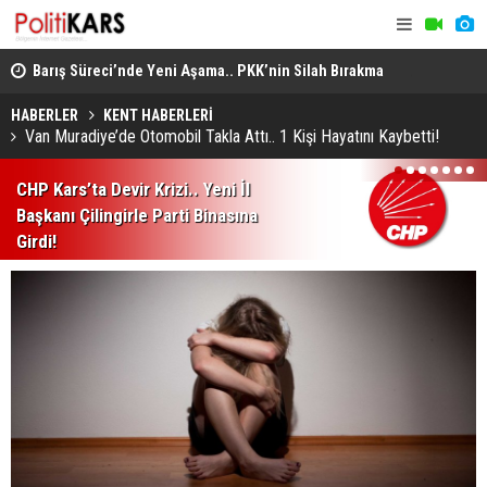
Barış Süreci’nde Yeni Aşama.. PKK’nin Silah Bırakma
Altın Porta
Kararından Meclis’teki “Çerçeve Yasa”na!
Jüri Başka
HABERLER
KENT HABERLERİ
Van Muradiye’de Otomobil Takla Attı.. 1 Kişi Hayatını Kaybetti!
1
2
3
4
5
6
7
CHP Kars’ta Devir Krizi.. Yeni İl
Başkanı Çilingirle Parti Binasına
Girdi!