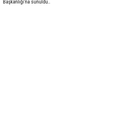
Başkanlığı’na sunuldu..