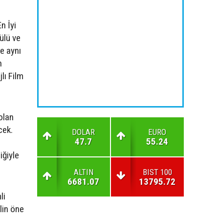
n İyi
ülü ve
e aynı
n
lı Film
olan
cek.
DOLAR
EURO
47.7
55.24
iğiyle
ALTIN
BIST 100
6681.07
13795.72
li
lin öne