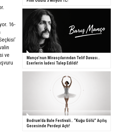
Film Ödülü 5 Milyon TL!
r.
yor. 16-
n
Seçkisi’
valin
si ve
Manço’nun Mirasçılarından Telif Davası..
aşvuru
Eserlerin İadesi Talep Edildi!
Bodrum’da Bale Festivali.. “Kuğu Gölü” Açılış
Gecesinde Perdeyi Açtı!