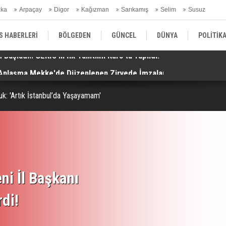
aka
Arpaçay
Digor
Kağızman
Sarıkamış
Selim
Susuz
ars Gündem
S HABERLERİ
BÖLGEDEN
GÜNCEL
DÜNYA
POLİTİK
. Anlaşma Mekke'de Düzenlenen Zirvede İmzalandı!
Ko
EKONOMİ | FİNANS | OTOMOTİV
KÜLTÜR | SANAT | MAGAZİN
SAĞ
k: 'Artık İstanbul’da Yaşayamam'
ni İl Başkanı
rdi!