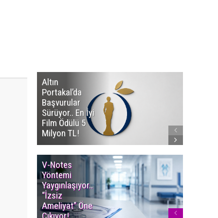
Altın
Manço’
Portakal’da
Mirasçıl
Başvurular
Telif Dav
Sürüyor.. En İyi
Eserleri
Film Ödülü 5
İadesi T
Milyon TL!
Edildi!
V-Notes
Islak M
Yöntemi
Uyarısı..
Yaygınlaşıyor..
Aylarınd
“İzsiz
Enfeksi
Ameliyat” Öne
Riskine 
Çıkıyor!