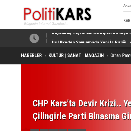
Aky
K
KAR
a Yapıldı!
Üç Ülkeden Savunmada Yeni İş Birliği.
HABERLER
KÜLTÜR | SANAT | MAGAZİN
Orhan Pamu
CHP Kars’ta Devir Krizi.. Ye
Çilingirle Parti Binasına Gi