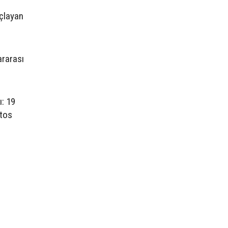
açlayan
ararası
: 19
stos