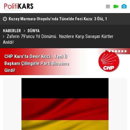
osyal
Kuzey Marmara Otoyolu’nda Tünelde Feci Kaza: 3 Ölü, 1
Gediz’de B
Ağır Yaralı
Ağır Yarala
HABERLER
DÜNYA
Zaferin 79’uncu Yıl Dönümü.. Nazilere Karşı Savaşan Kürtler
Anıldı!
1
2
3
4
5
6
7
CHP Kars’ta Devir Krizi.. Yeni İl
Başkanı Çilingirle Parti Binasına
Girdi!