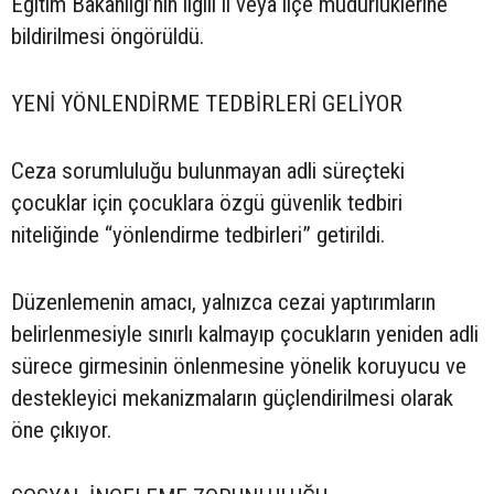
Eğitim Bakanlığı’nın ilgili il veya ilçe müdürlüklerine
bildirilmesi öngörüldü.
YENİ YÖNLENDİRME TEDBİRLERİ GELİYOR
Ceza sorumluluğu bulunmayan adli süreçteki
çocuklar için çocuklara özgü güvenlik tedbiri
niteliğinde “yönlendirme tedbirleri” getirildi.
Düzenlemenin amacı, yalnızca cezai yaptırımların
belirlenmesiyle sınırlı kalmayıp çocukların yeniden adli
sürece girmesinin önlenmesine yönelik koruyucu ve
destekleyici mekanizmaların güçlendirilmesi olarak
öne çıkıyor.