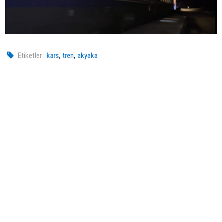
,
,
Etiketler :
kars
tren
akyaka