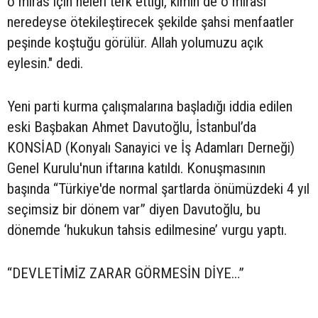
o miras için neleri terk ettiği, kimin de o mirası
neredeyse ötekileştirecek şekilde şahsi menfaatler
peşinde koştuğu görülür. Allah yolumuzu açık
eylesin." dedi.
Yeni parti kurma çalışmalarına başladığı iddia edilen
eski Başbakan Ahmet Davutoğlu, İstanbul’da
KONSİAD (Konyalı Sanayici ve İş Adamları Derneği)
Genel Kurulu'nun iftarına katıldı. Konuşmasının
başında “Türkiye'de normal şartlarda önümüzdeki 4 yıl
seçimsiz bir dönem var” diyen Davutoğlu, bu
dönemde ‘hukukun tahsis edilmesine’ vurgu yaptı.
“DEVLETİMİZ ZARAR GÖRMESİN DİYE…”