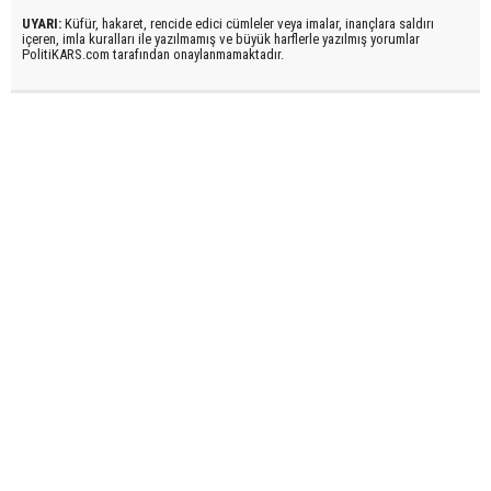
UYARI:
Küfür, hakaret, rencide edici cümleler veya imalar, inançlara saldırı
içeren, imla kuralları ile yazılmamış ve büyük harflerle yazılmış yorumlar
PolitiKARS.com tarafından onaylanmamaktadır.