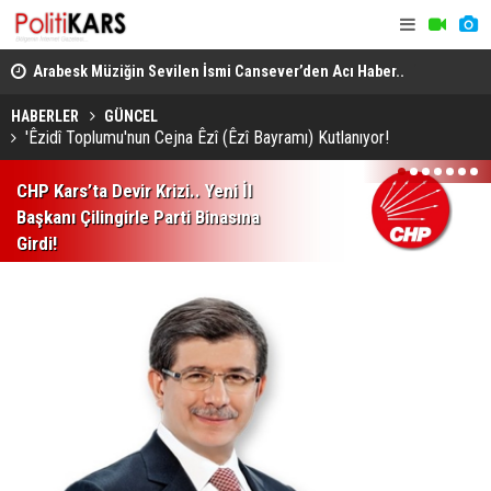
itte
Arabesk Müziğin Sevilen İsmi Cansever’den Acı Haber..
Yükseköğre
Almanya’da Hayatını Kaybetti!
Akademik U
HABERLER
GÜNCEL
'Êzidî Toplumu'nun Cejna Êzî (Êzî Bayramı) Kutlanıyor!
1
2
3
4
5
6
7
CHP Kars’ta Devir Krizi.. Yeni İl
Başkanı Çilingirle Parti Binasına
Girdi!