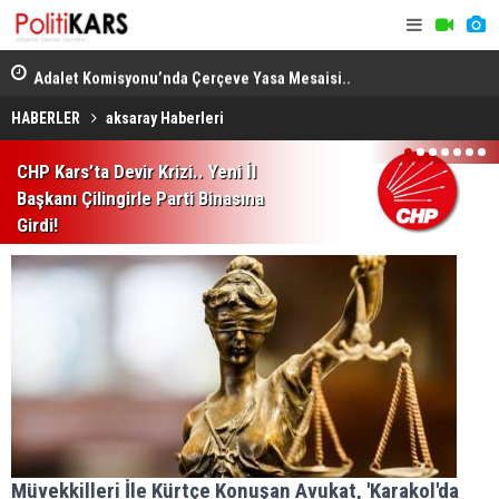
en
Adalet Komisyonu’nda Çerçeve Yasa Mesaisi..
THY, Temmu
Görüşmeler Tartışmalarla Başladı!
HABERLER
aksaray Haberleri
1
2
3
4
5
6
7
CHP Kars’ta Devir Krizi.. Yeni İl
Başkanı Çilingirle Parti Binasına
Girdi!
Müvekkilleri İle Kürtçe Konuşan Avukat, 'Karakol'da