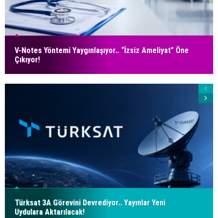
V-Notes Yöntemi Yaygınlaşıyor.. “İzsiz Ameliyat” Öne
Çıkıyor!
Türksat 3A Görevini Devrediyor.. Yayınlar Yeni
Uydulara Aktarılacak!