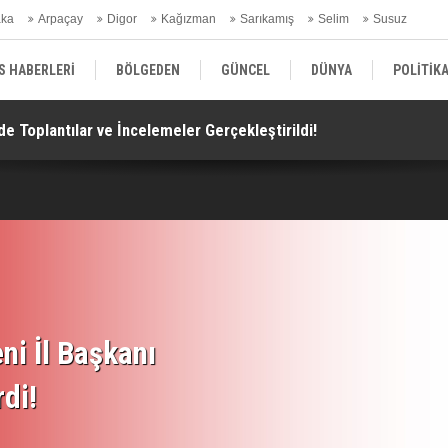
aka
Arpaçay
Digor
Kağızman
Sarıkamış
Selim
Susuz
ars Gündem
S HABERLERİ
BÖLGEDEN
GÜNCEL
DÜNYA
POLİTİK
de Toplantılar ve İncelemeler Gerçekleştirildi!
Al
EKONOMİ | FİNANS | OTOMOTİV
KÜLTÜR | SANAT | MAGAZİN
SAĞ
ni İl Başkanı
rdi!