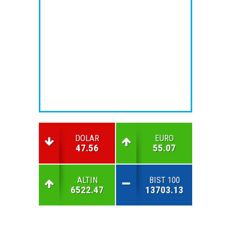
DOLAR
EURO
47.56
55.07
ALTIN
BIST 100
6522.47
13703.13