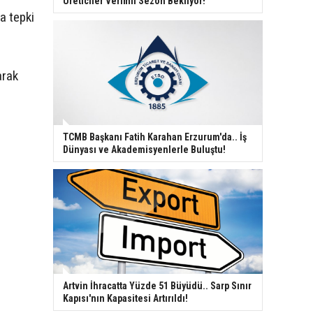
Üreticiler Verimli Sezon Bekliyor!
a tepki
arak
TCMB Başkanı Fatih Karahan Erzurum'da.. İş
Dünyası ve Akademisyenlerle Buluştu!
Artvin İhracatta Yüzde 51 Büyüdü.. Sarp Sınır
Kapısı'nın Kapasitesi Artırıldı!