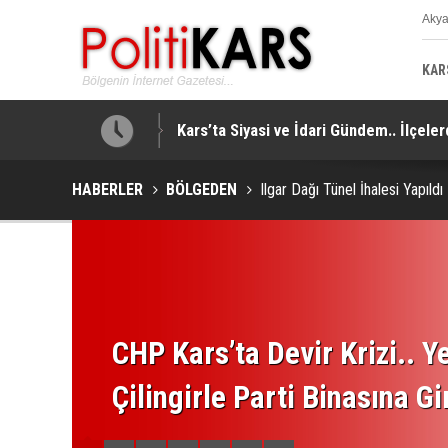
Aky
K
KAR
u
Kars’ta Siyasi ve İdari Gündem.. İlçeler
HABERLER
BÖLGEDEN
Ilgar Dağı Tünel İhalesi Yapıldı
CHP Kars’ta Devir Krizi.. Ye
Çilingirle Parti Binasına Gi