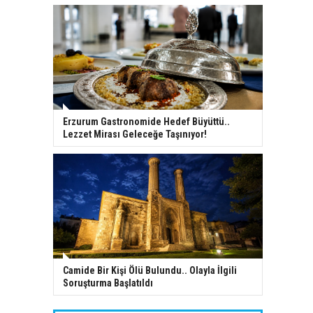
Erzurum Gastronomide Hedef Büyüttü..
Lezzet Mirası Geleceğe Taşınıyor!
Camide Bir Kişi Ölü Bulundu.. Olayla İlgili
Soruşturma Başlatıldı